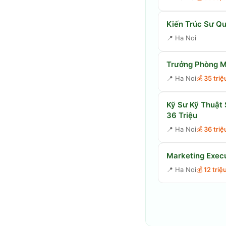
Kiến Trúc Sư Qu
📍
Ha Noi
Trưởng Phòng M
📍
Ha Noi
💰
35 tri
Kỹ Sư Kỹ Thuật
36 Triệu
📍
Ha Noi
💰
36 tri
Marketing Exec
📍
Ha Noi
💰
12 triệ