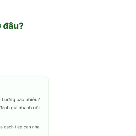
ở đâu?
? Lương bao nhiêu?
 đánh giá nhanh nội
va cach tiep can nha