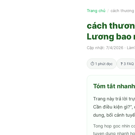
Trang chủ
/
cách thương 
cách thươn
Lương bao n
Cập nhật:
7/4/2026
·
Làm
⏱
1
phút đọc
❓
3
FAQ
Tóm tắt nhan
Trang này trả lời trự
Cần điều kiện gì?
”,
dung, bối cảnh tuyể
Tong hop goc nhin co
tuyen dung nhanh ho