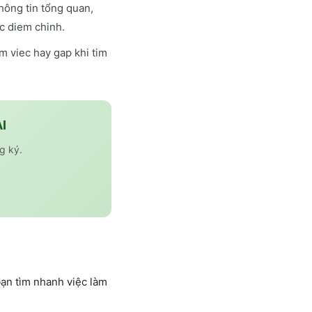
hông tin tổng quan,
c diem chinh.
 viec hay gap khi tim
I
g ký.
ạn tìm nhanh việc làm