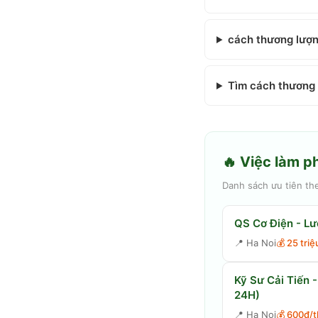
cách thương lượn
Tìm cách thương 
🔥 Việc làm p
Danh sách ưu tiên th
QS Cơ Điện - Lư
📍
Ha Noi
💰
25 tri
Kỹ Sư Cải Tiến 
24H)
📍
Ha Noi
💰
600đ/t