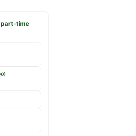
 part-time
.
90)