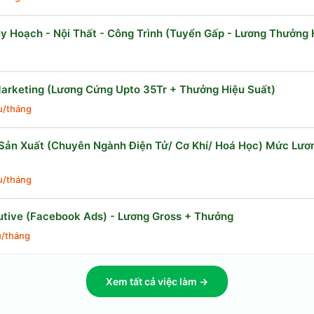
y Hoạch - Nội Thất - Công Trình (Tuyển Gấp - Lương Thưởng
arketing (Lương Cứng Upto 35Tr + Thưởng Hiệu Suất)
ệu/tháng
 Sản Xuất (Chuyên Ngành Điện Tử/ Cơ Khí/ Hoá Học) Mức Lươ
ệu/tháng
utive (Facebook Ads) - Lương Gross + Thưởng
u/tháng
Xem tất cả việc làm →