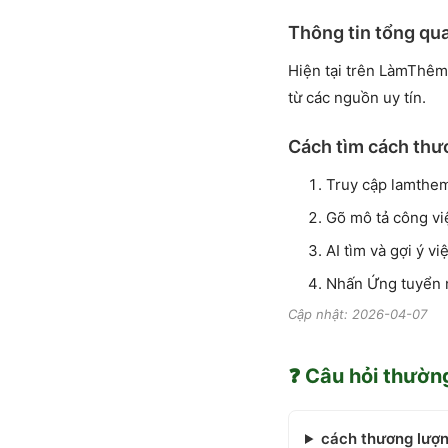
Thông tin tổng qu
Hiện tại trên LàmThêm
từ các nguồn uy tín.
Cách tìm cách thư
Truy cập lamthe
Gõ mô tả công vi
AI tìm và gợi ý v
Nhấn Ứng tuyển 
Cập nhật: 2026-04-07
❓ Câu hỏi thườn
cách thương lượn