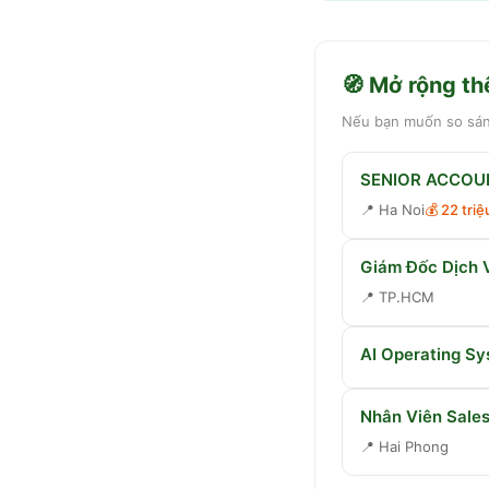
🧭 Mở rộng th
Nếu bạn muốn so sánh
SENIOR ACCOUN
📍
Ha Noi
💰
22 tri
Giám Đốc Dịch 
📍
TP.HCM
AI Operating S
Nhân Viên Sale
📍
Hai Phong