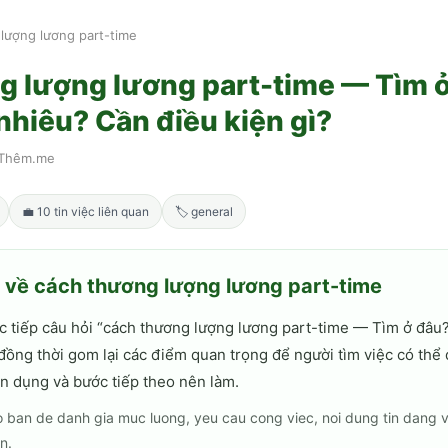
lượng lương part-time
g lượng lương part-time — Tìm 
hiêu? Cần điều kiện gì?
Thêm.me
💼
10
tin việc liên quan
🏷
general
h về
cách thương lượng lương part-time
c tiếp câu hỏi “
cách thương lượng lương part-time — Tìm ở đâu
 đồng thời gom lại các điểm quan trọng để người tìm việc có thể
n dụng và bước tiếp theo nên làm.
 ban de danh gia muc luong, yeu cau cong viec, noi dung tin dang 
n.