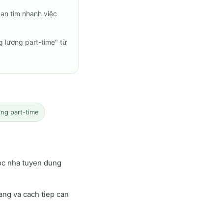
ạn tìm nhanh việc
 lương part-time" từ
ơng part-time
oc nha tuyen dung
ang va cach tiep can