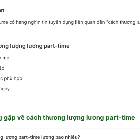
an
.me có hàng nghìn tin tuyển dụng liên quan đến "cách thương l
ơng lượng lương part-time
m.me
ệc
iệc phù hợp
ngay
g gặp về
cách thương lượng lương part-time
g lương part-time lương bao nhiêu?