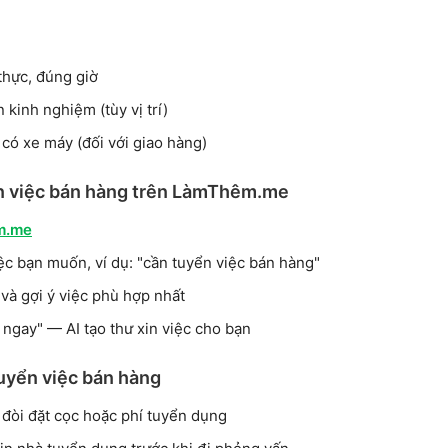
thực, đúng giờ
kinh nghiệm (tùy vị trí)
 có xe máy (đối với giao hàng)
n việc bán hàng trên LàmThêm.me
m.me
ệc bạn muốn, ví dụ: "cần tuyển việc bán hàng"
 và gợi ý việc phù hợp nhất
ngay" — AI tạo thư xin việc cho bạn
tuyển việc bán hàng
n đòi đặt cọc hoặc phí tuyển dụng