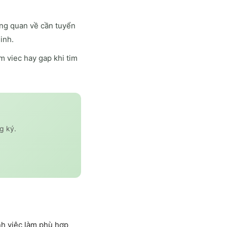
ổng quan về cần tuyển
inh.
 viec hay gap khi tim
g ký.
nh việc làm phù hợp