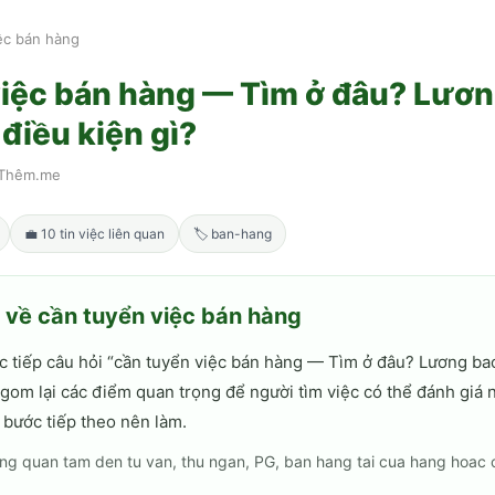
ệc bán hàng
việc bán hàng — Tìm ở đâu? Lươn
điều kiện gì?
Thêm.me
💼
10
tin việc liên quan
🏷
ban-hang
h về
cần tuyển việc bán hàng
c tiếp câu hỏi “
cần tuyển việc bán hàng — Tìm ở đâu? Lương ba
i gom lại các điểm quan trọng để người tìm việc có thể đánh giá 
 bước tiếp theo nên làm.
ng quan tam den tu van, thu ngan, PG, ban hang tai cua hang hoac 