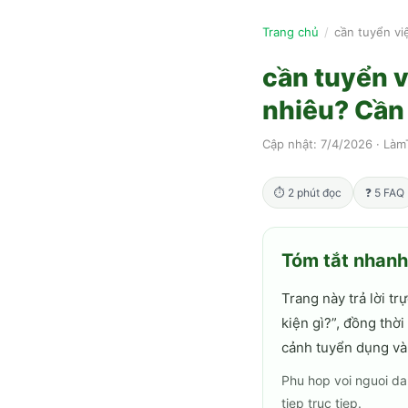
Trang chủ
/
cần tuyển vi
cần tuyển 
nhiêu? Cần 
Cập nhật:
7/4/2026
·
Làm
⏱
2
phút đọc
❓
5
FAQ
Tóm tắt nhan
Trang này trả lời trự
kiện gì?
”, đồng thờ
cảnh tuyển dụng và
Phu hop voi nguoi da
tiep truc tiep.