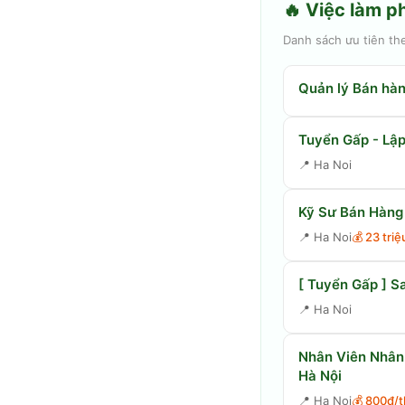
🔥 Việc làm p
Danh sách ưu tiên th
Quản lý Bán hàn
Tuyển Gấp - Lập
📍
Ha Noi
Kỹ Sư Bán Hàng 
📍
Ha Noi
💰
23 tri
[ Tuyển Gấp ] S
📍
Ha Noi
Nhân Viên Nhân
Hà Nội
📍
Ha Noi
💰
800đ/t