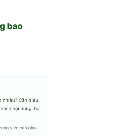
g bao
o nhiêu? Cần điều
nhanh nội dung, bối
cong viec can giao