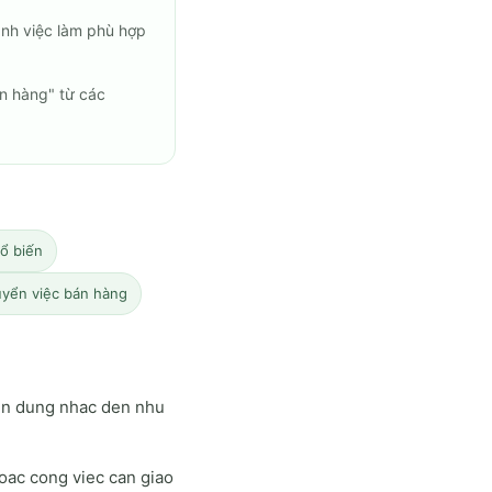
anh việc làm phù hợp
án hàng" từ các
ổ biến
tuyển việc bán hàng
yen dung nhac den nhu
oac cong viec can giao