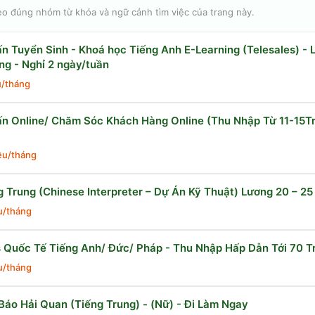
eo đúng nhóm từ khóa và ngữ cảnh tìm việc của trang này.
n Tuyển Sinh - Khoá học Tiếng Anh E-Learning (Telesales) -
ng - Nghỉ 2 ngày/tuần
u/tháng
n Online/ Chăm Sóc Khách Hàng Online (Thu Nhập Từ 11-15Tr
iệu/tháng
g Trung (Chinese Interpreter – Dự Án Kỹ Thuật) Lương 20 – 25
ệu/tháng
 Quốc Tế Tiếng Anh/ Đức/ Pháp - Thu Nhập Hấp Dẫn Tới 70 
ệu/tháng
Báo Hải Quan (Tiếng Trung) - (Nữ) - Đi Làm Ngay