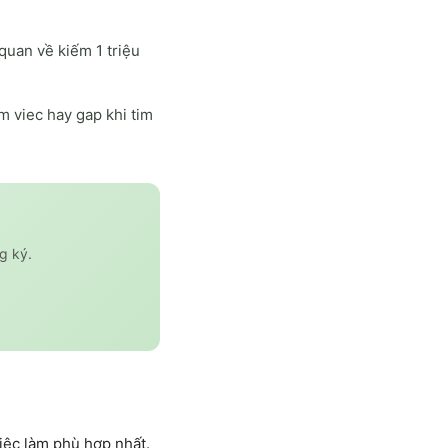
quan về kiếm 1 triệu
 viec hay gap khi tim
g ký.
iệc làm phù hợp nhất.