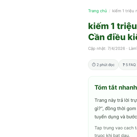
Trang chủ
/
kiếm 1 triệu
kiếm 1 triệ
Cần điều ki
Cập nhật:
7/4/2026
·
Làm
⏱
2
phút đọc
❓
5
FAQ
Tóm tắt nhan
Trang này trả lời trự
gì?
”, đồng thời gom
tuyển dụng và bước 
Tap trung vao cach ta
truoc khi bat dau.