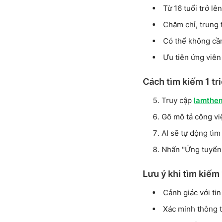
Từ 16 tuổi trở lên
Chăm chỉ, trung 
Có thể không cần 
Ưu tiên ứng viên
Cách tìm kiếm 1 t
Truy cập
lamthe
Gõ mô tả công việ
AI sẽ tự động tìm
Nhấn "Ứng tuyển 
Lưu ý khi tìm kiếm
Cảnh giác với ti
Xác minh thông t