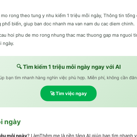
mo rong theo tung y nhu kiếm 1 triệu mỗi ngày, Thông tin tổng 
 phổ biến, giup ban doc nhanh ma van nam du cac diem chinh.
cau hoi phu de mo rong nhung thac mac thuong gap ma nguoi tim
i ngày.
🔍 Tìm
kiếm 1 triệu mỗi ngày
ngay với AI
iúp bạn tìm nhanh hàng nghìn việc phù hợp. Miễn phí, không cần đăn
🚀 Tìm việc ngay
ỗi ngày
riệu mỗi ngày
? LàmThêm.me là nền tảng AI giúp bạn tìm nhanh v