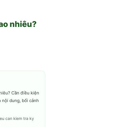
ao nhiêu?
hiêu? Cần điều kiện
h nội dung, bối cảnh
ieu can kiem tra ky