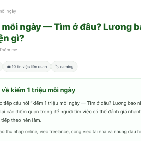
 mỗi ngày
u mỗi ngày — Tìm ở đâu? Lương b
ện gì?
Thêm.me
💼
10
tin việc liên quan
🏷
earning
h về
kiếm 1 triệu mỗi ngày
c tiếp câu hỏi “
kiếm 1 triệu mỗi ngày — Tìm ở đâu? Lương bao n
 lại các điểm quan trọng để người tìm việc có thể đánh giá nhan
tiếp theo nên làm.
o thu nhap online, viec freelance, cong viec tai nha va nhung dau h