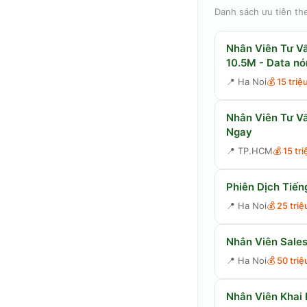
Danh sách ưu tiên th
Nhân Viên Tư Vấ
10.5M - Data nó
📍
Ha Noi
💰
15 triệ
Nhân Viên Tư Vấ
Ngay
📍
TP.HCM
💰
15 tr
Phiên Dịch Tiến
📍
Ha Noi
💰
25 tri
Nhân Viên Sales
📍
Ha Noi
💰
50 tri
Nhân Viên Khai 