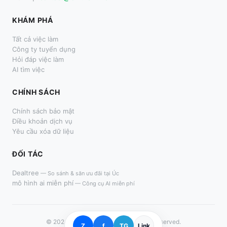
KHÁM PHÁ
Tất cả việc làm
Công ty tuyển dụng
Hỏi đáp việc làm
AI tìm việc
CHÍNH SÁCH
Chính sách bảo mật
Điều khoản dịch vụ
Yêu cầu xóa dữ liệu
ĐỐI TÁC
Dealtree
—
So sánh & săn ưu đãi tại Úc
mô hình ai miễn phí
—
Công cụ AI miễn phí
© 2024–
2026
LàmThêm.me. All rights reserved.
Z
f
TG
Link