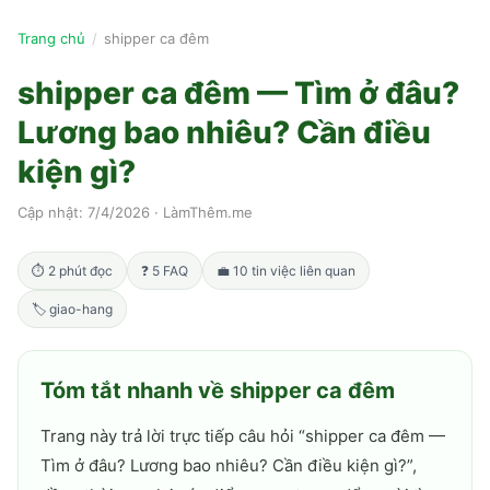
Trang chủ
/
shipper ca đêm
shipper ca đêm — Tìm ở đâu?
Lương bao nhiêu? Cần điều
kiện gì?
Cập nhật:
7/4/2026
·
LàmThêm.me
⏱
2
phút đọc
❓
5
FAQ
💼
10
tin việc liên quan
🏷
giao-hang
Tóm tắt nhanh về
shipper ca đêm
Trang này trả lời trực tiếp câu hỏi “
shipper ca đêm —
Tìm ở đâu? Lương bao nhiêu? Cần điều kiện gì?
”,