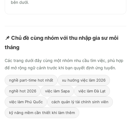
bên dưới.
📌 Chủ đề cùng nhóm với
thu nhập gia sư mỗi
tháng
Các trang dưới đây cùng một nhóm nhu cầu tìm việc, phù hợp
để mở rộng ngữ cảnh trước khi bạn quyết định ứng tuyển.
nghề part-time hot nhất
xu hướng việc làm 2026
nghề hot 2026
việc làm Sapa
việc làm Đà Lạt
việc làm Phú Quốc
cách quản lý tài chính sinh viên
kỹ năng mềm cần thiết khi làm thêm