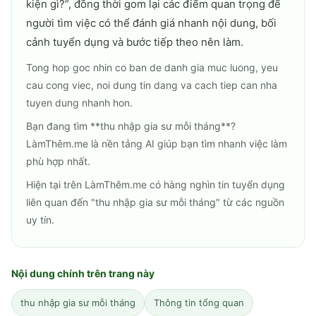
kiện gì?
”, đồng thời gom lại các điểm quan trọng để
người tìm việc có thể đánh giá nhanh nội dung, bối
cảnh tuyển dụng và bước tiếp theo nên làm.
Tong hop goc nhin co ban de danh gia muc luong, yeu
cau cong viec, noi dung tin dang va cach tiep can nha
tuyen dung nhanh hon.
Bạn đang tìm **thu nhập gia sư mỗi tháng**?
LàmThêm.me là nền tảng AI giúp bạn tìm nhanh việc làm
phù hợp nhất.
Hiện tại trên LàmThêm.me có hàng nghìn tin tuyển dụng
liên quan đến "thu nhập gia sư mỗi tháng" từ các nguồn
uy tín.
Nội dung chính trên trang này
thu nhập gia sư mỗi tháng
Thông tin tổng quan