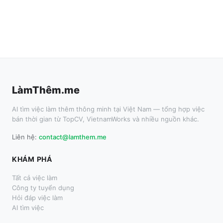
LàmThêm.me
AI tìm việc làm thêm thông minh tại Việt Nam — tổng hợp việc
bán thời gian từ TopCV, VietnamWorks và nhiều nguồn khác.
Liên hệ:
contact@lamthem.me
KHÁM PHÁ
Tất cả việc làm
Công ty tuyển dụng
Hỏi đáp việc làm
AI tìm việc