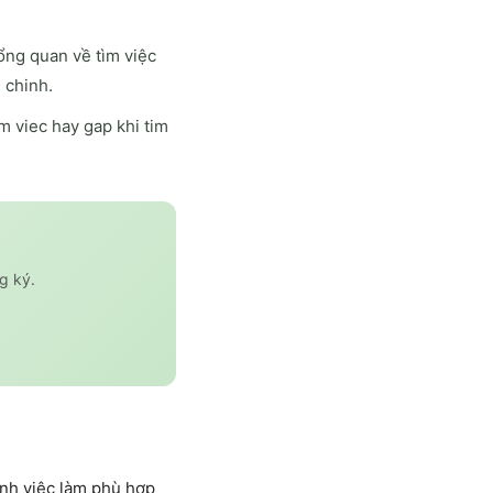
ổng quan về tìm việc
 chinh.
 viec hay gap khi tim
g ký.
nh việc làm phù hợp