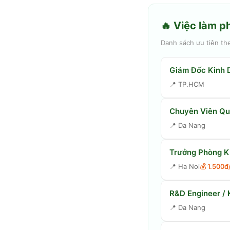
🔥 Việc làm p
Danh sách ưu tiên th
Giám Đốc Kinh 
📍
TP.HCM
Chuyên Viên Quả
📍
Da Nang
Trưởng Phòng K
📍
Ha Noi
💰
1.500đ
R&D Engineer / 
📍
Da Nang