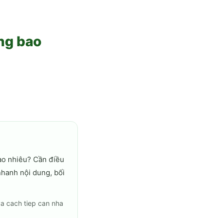
ng bao
ao nhiêu? Cần điều
nhanh nội dung, bối
va cach tiep can nha