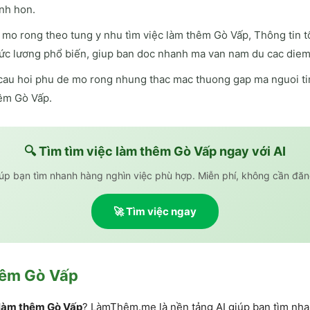
nh hon.
mo rong theo tung y nhu tìm việc làm thêm Gò Vấp, Thông tin t
ức lương phổ biến, giup ban doc nhanh ma van nam du cac diem
cau hoi phu de mo rong nhung thac mac thuong gap ma nguoi tim
hêm Gò Vấp.
🔍 Tìm
tìm việc làm thêm Gò Vấp
ngay với AI
iúp bạn tìm nhanh hàng nghìn việc phù hợp. Miễn phí, không cần đăn
🚀 Tìm việc ngay
hêm Gò Vấp
 làm thêm Gò Vấp
? LàmThêm.me là nền tảng AI giúp bạn tìm nha