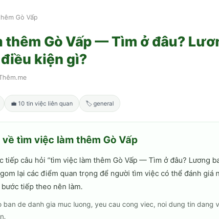
 thêm Gò Vấp
àm thêm Gò Vấp — Tìm ở đâu? Lươ
điều kiện gì?
Thêm.me
💼
10
tin việc liên quan
🏷
general
h về
tìm việc làm thêm Gò Vấp
c tiếp câu hỏi “
tìm việc làm thêm Gò Vấp — Tìm ở đâu? Lương b
i gom lại các điểm quan trọng để người tìm việc có thể đánh giá 
 bước tiếp theo nên làm.
 ban de danh gia muc luong, yeu cau cong viec, noi dung tin dang 
n.