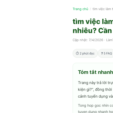
Trang chủ
/
tìm việc làm
tìm việc l
nhiêu? Cần 
Cập nhật:
7/4/2026
·
Làm
⏱
2
phút đọc
❓
5
FAQ
Tóm tắt nhan
Trang này trả lời trự
kiện gì?
”, đồng thờ
cảnh tuyển dụng và
Tong hop goc nhin co
tuyen dung nhanh ho