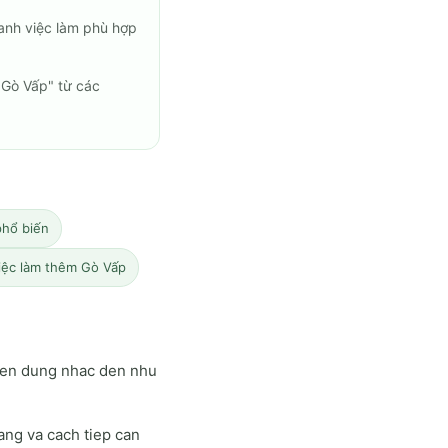
anh việc làm phù hợp
 Gò Vấp" từ các
phổ biến
việc làm thêm Gò Vấp
uyen dung nhac den nhu
ang va cach tiep can