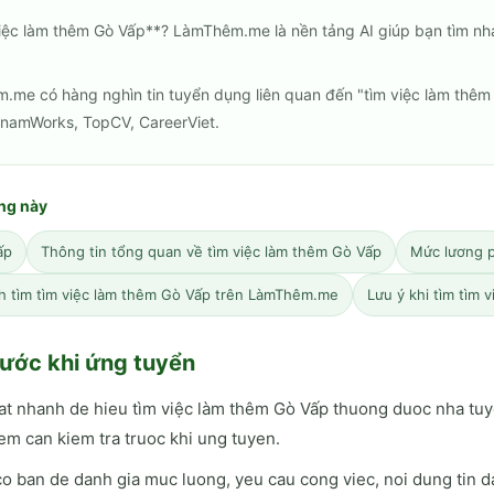
việc làm thêm Gò Vấp**? LàmThêm.me là nền tảng AI giúp bạn tìm nh
m.me có hàng nghìn tin tuyển dụng liên quan đến "tìm việc làm thêm
tnamWorks, TopCV, CareerViet.
ang này
ấp
Thông tin tổng quan về tìm việc làm thêm Gò Vấp
Mức lương 
h tìm tìm việc làm thêm Gò Vấp trên LàmThêm.me
Lưu ý khi tìm tìm 
ước khi ứng tuyển
at nhanh de hieu tìm việc làm thêm Gò Vấp thuong duoc nha t
em can kiem tra truoc khi ung tuyen.
o ban de danh gia muc luong, yeu cau cong viec, noi dung tin d