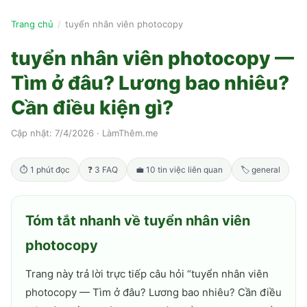
Trang chủ
/
tuyển nhân viên photocopy
tuyển nhân viên photocopy —
Tìm ở đâu? Lương bao nhiêu?
Cần điều kiện gì?
Cập nhật:
7/4/2026
·
LàmThêm.me
⏱
1
phút đọc
❓
3
FAQ
💼
10
tin việc liên quan
🏷
general
Tóm tắt nhanh về
tuyển nhân viên
photocopy
Trang này trả lời trực tiếp câu hỏi “
tuyển nhân viên
photocopy — Tìm ở đâu? Lương bao nhiêu? Cần điều