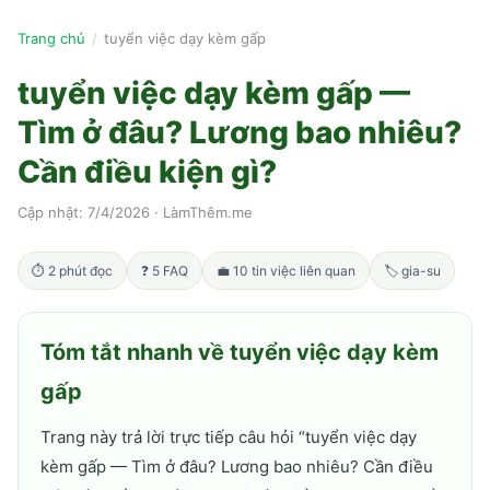
Trang chủ
/
tuyển việc dạy kèm gấp
tuyển việc dạy kèm gấp —
Tìm ở đâu? Lương bao nhiêu?
Cần điều kiện gì?
Cập nhật:
7/4/2026
·
LàmThêm.me
⏱
2
phút đọc
❓
5
FAQ
💼
10
tin việc liên quan
🏷
gia-su
Tóm tắt nhanh về
tuyển việc dạy kèm
gấp
Trang này trả lời trực tiếp câu hỏi “
tuyển việc dạy
kèm gấp — Tìm ở đâu? Lương bao nhiêu? Cần điều