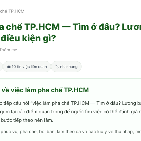
a chế TP.HCM
ha chế TP.HCM — Tìm ở đâu? Lươ
điều kiện gì?
Thêm.me
💼
10
tin việc liên quan
🏷
nha-hang
h về
việc làm pha chế TP.HCM
c tiếp câu hỏi “
việc làm pha chế TP.HCM — Tìm ở đâu? Lương b
i gom lại các điểm quan trọng để người tìm việc có thể đánh giá 
 bước tiếp theo nên làm.
phuc vu, pha che, boi ban, lam theo ca va cac luu y ve thu nhap, m