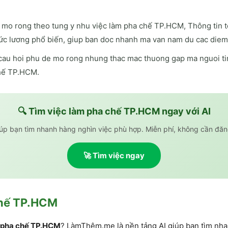
mo rong theo tung y nhu việc làm pha chế TP.HCM, Thông tin t
c lương phổ biến, giup ban doc nhanh ma van nam du cac diem
cau hoi phu de mo rong nhung thac mac thuong gap ma nguoi tim
chế TP.HCM.
🔍 Tìm
việc làm pha chế TP.HCM
ngay với AI
iúp bạn tìm nhanh hàng nghìn việc phù hợp. Miễn phí, không cần đăn
🚀 Tìm việc ngay
chế TP.HCM
 pha chế TP.HCM
? LàmThêm.me là nền tảng AI giúp bạn tìm nha