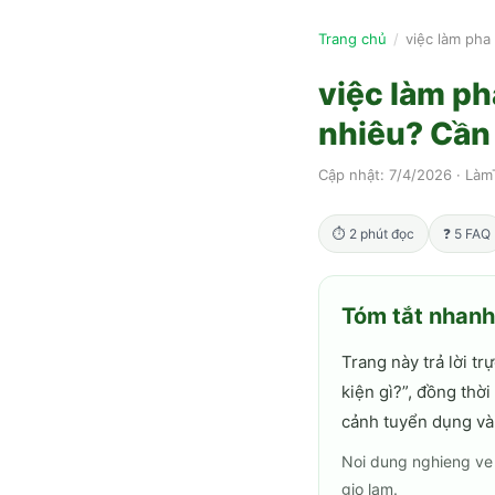
Trang chủ
/
việc làm ph
việc làm p
nhiêu? Cần 
Cập nhật:
7/4/2026
·
Làm
⏱
2
phút đọc
❓
5
FAQ
Tóm tắt nhan
Trang này trả lời trự
kiện gì?
”, đồng thờ
cảnh tuyển dụng và
Noi dung nghieng ve 
gio lam.