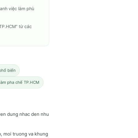
anh việc làm phù
 TP.HCM" từ các
phổ biến
c làm pha chế TP.HCM
uyen dung nhac den nhu
p, moi truong va khung