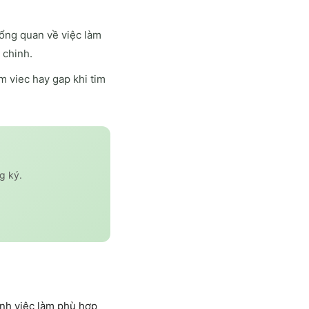
ổng quan về việc làm
 chinh.
 viec hay gap khi tim
g ký.
nh việc làm phù hợp