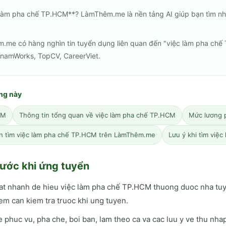
 làm pha chế TP.HCM**? LàmThêm.me là nền tảng AI giúp bạn tìm nh
m.me có hàng nghìn tin tuyển dụng liên quan đến "việc làm pha chế
tnamWorks, TopCV, CareerViet.
ang này
CM
Thông tin tổng quan về việc làm pha chế TP.HCM
Mức lương 
h tìm việc làm pha chế TP.HCM trên LàmThêm.me
Lưu ý khi tìm việ
ước khi ứng tuyển
tat nhanh de hieu việc làm pha chế TP.HCM thuong duoc nha t
em can kiem tra truoc khi ung tuyen.
 phuc vu, pha che, boi ban, lam theo ca va cac luu y ve thu nha