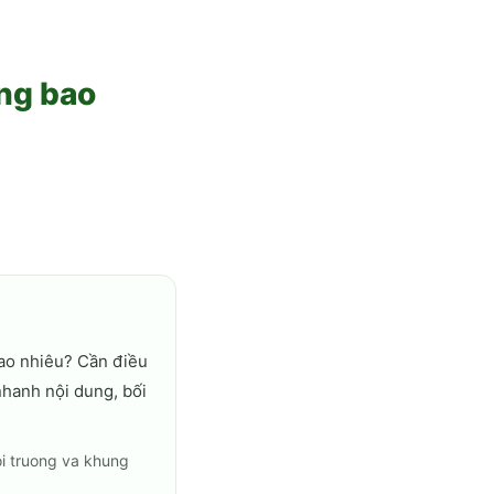
ng bao
ao nhiêu? Cần điều
nhanh nội dung, bối
oi truong va khung