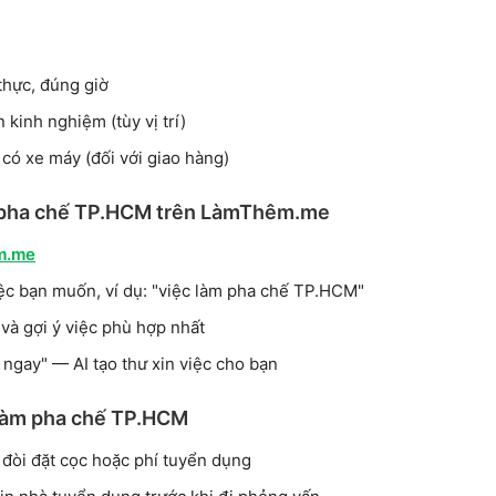
thực, đúng giờ
kinh nghiệm (tùy vị trí)
 có xe máy (đối với giao hàng)
m pha chế TP.HCM trên LàmThêm.me
m.me
ệc bạn muốn, ví dụ: "việc làm pha chế TP.HCM"
 và gợi ý việc phù hợp nhất
ngay" — AI tạo thư xin việc cho bạn
c làm pha chế TP.HCM
n đòi đặt cọc hoặc phí tuyển dụng