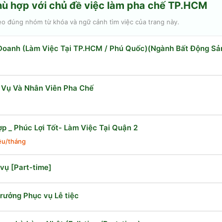
hù hợp với chủ đề
việc làm pha chế TP.HCM
eo đúng nhóm từ khóa và ngữ cảnh tìm việc của trang này.
Doanh (Làm Việc Tại TP.HCM / Phú Quốc)(Ngành Bất Động Sả
 Vụ Và Nhân Viên Pha Chế
p _ Phúc Lợi Tốt- Làm Việc Tại Quận 2
iệu/tháng
vụ [Part-time]
trưởng Phục vụ Lễ tiệc