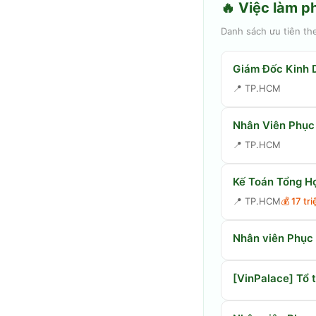
🔥 Việc làm p
Danh sách ưu tiên th
Giám Đốc Kinh 
📍
TP.HCM
Nhân Viên Phục
📍
TP.HCM
Kế Toán Tổng Hợ
📍
TP.HCM
💰
17 tr
Nhân viên Phục 
[VinPalace] Tổ 