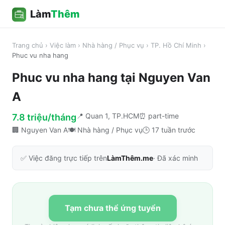
Làm
Thêm
Trang chủ
›
Việc làm
›
Nhà hàng / Phục vụ
›
TP. Hồ Chí Minh
›
Phuc vu nha hang
Phuc vu nha hang
tại
Nguyen Van
A
📍
Quan 1, TP.HCM
⏰
part-time
7.8 triệu/tháng
🏢
Nguyen Van A
🍽️
Nhà hàng / Phục vụ
🕒
17 tuần trước
✅ Việc đăng trực tiếp trên
LàmThêm.me
· Đã xác minh
Tạm chưa thể ứng tuyển