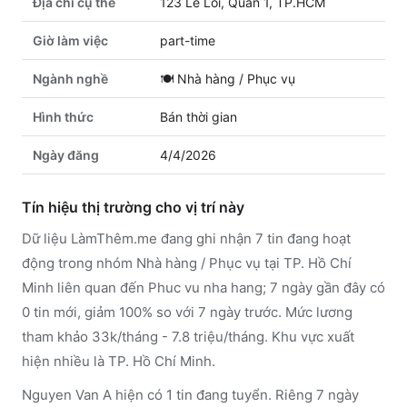
Địa chỉ cụ thể
123 Le Loi, Quan 1, TP.HCM
Giờ làm việc
part-time
Ngành nghề
🍽️
Nhà hàng / Phục vụ
Hình thức
Bán thời gian
Ngày đăng
4/4/2026
Tín hiệu thị trường cho vị trí này
Dữ liệu LàmThêm.me đang ghi nhận 7 tin đang hoạt
động trong nhóm Nhà hàng / Phục vụ tại TP. Hồ Chí
Minh liên quan đến Phuc vu nha hang; 7 ngày gần đây có
0 tin mới, giảm 100% so với 7 ngày trước. Mức lương
tham khảo 33k/tháng - 7.8 triệu/tháng. Khu vực xuất
hiện nhiều là TP. Hồ Chí Minh.
Nguyen Van A hiện có 1 tin đang tuyển. Riêng 7 ngày