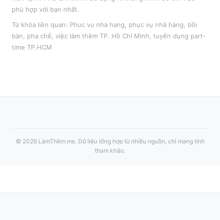
phù hợp với bạn nhất.
Từ khóa liên quan:
Phuc vu nha hang
,
phục vụ nhà hàng, bồi
bàn, pha chế
, việc làm thêm
TP. Hồ Chí Minh
, tuyển dụng part-
time
TP.HCM
©
2026
LàmThêm.me
. Dữ liệu tổng hợp từ nhiều nguồn, chỉ mang tính
tham khảo.