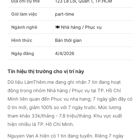
Địa chỉ cụ thể
123 Le Loi, Quan 1, TP.HCM
Giờ làm việc
part-time
Ngành nghề
🍽️
Nhà hàng / Phục vụ
Hình thức
Bán thời gian
Ngày đăng
4/4/2026
Tín hiệu thị trường cho vị trí này
Dữ liệu LàmThêm.me đang ghi nhận 7 tin đang hoạt
động trong nhóm Nhà hàng / Phục vụ tại TP. Hồ Chí
Minh liên quan đến Phuc vu nha hang; 7 ngày gần đây có
0 tin mới, giảm 100% so với 7 ngày trước. Mức lương
tham khảo 33k/tháng - 7.8 triệu/tháng. Khu vực xuất
hiện nhiều là TP. Hồ Chí Minh.
Nguyen Van A hiện có 1 tin đang tuyển. Riêng 7 ngày