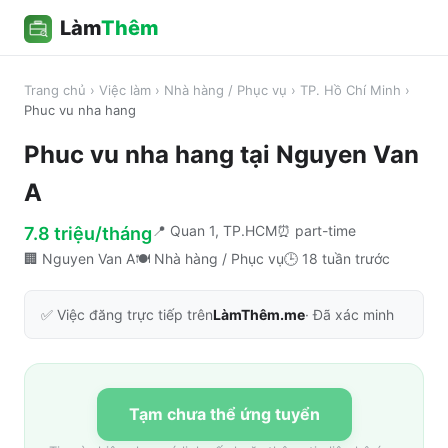
Làm
Thêm
Trang chủ
›
Việc làm
›
Nhà hàng / Phục vụ
›
TP. Hồ Chí Minh
›
Phuc vu nha hang
Phuc vu nha hang
tại
Nguyen Van
A
📍
Quan 1, TP.HCM
⏰
part-time
7.8 triệu/tháng
🏢
Nguyen Van A
🍽️
Nhà hàng / Phục vụ
🕒
18 tuần trước
✅ Việc đăng trực tiếp trên
LàmThêm.me
· Đã xác minh
Tạm chưa thể ứng tuyển