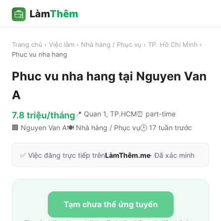
Làm
Thêm
Trang chủ
›
Việc làm
›
Nhà hàng / Phục vụ
›
TP. Hồ Chí Minh
›
Phuc vu nha hang
Phuc vu nha hang
tại
Nguyen Van
A
📍
Quan 1, TP.HCM
⏰
part-time
7.8 triệu/tháng
🏢
Nguyen Van A
🍽️
Nhà hàng / Phục vụ
🕒
17 tuần trước
✅ Việc đăng trực tiếp trên
LàmThêm.me
· Đã xác minh
Tạm chưa thể ứng tuyển