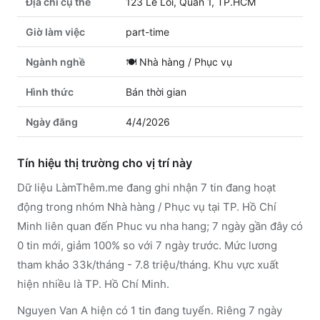
Địa chỉ cụ thể
123 Le Loi, Quan 1, TP.HCM
Giờ làm việc
part-time
Ngành nghề
🍽️
Nhà hàng / Phục vụ
Hình thức
Bán thời gian
Ngày đăng
4/4/2026
Tín hiệu thị trường cho vị trí này
Dữ liệu LàmThêm.me đang ghi nhận 7 tin đang hoạt
động trong nhóm Nhà hàng / Phục vụ tại TP. Hồ Chí
Minh liên quan đến Phuc vu nha hang; 7 ngày gần đây có
0 tin mới, giảm 100% so với 7 ngày trước. Mức lương
tham khảo 33k/tháng - 7.8 triệu/tháng. Khu vực xuất
hiện nhiều là TP. Hồ Chí Minh.
Nguyen Van A hiện có 1 tin đang tuyển. Riêng 7 ngày