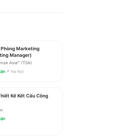
 Phòng Marketing
ting Manager)
ense Asia™ (TSA)
uận
📍
Ha Noi
hiết Kế Kết Cấu Công
et
uận