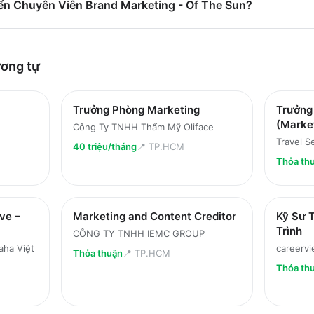
ển Chuyên Viên Brand Marketing - Of The Sun?
ơng tự
Trưởng Phòng Marketing
Trưởng
(Marke
Công Ty TNHH Thẩm Mỹ Oliface
Travel S
40 triệu/tháng
📍
TP.HCM
Thỏa th
ve –
Marketing and Content Creditor
Kỹ Sư T
Trình
CÔNG TY TNHH IEMC GROUP
ha Việt
careervi
Thỏa thuận
📍
TP.HCM
Thỏa th