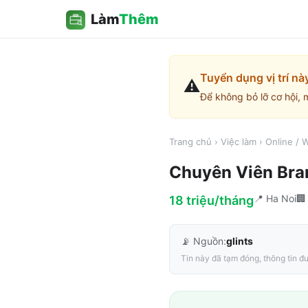
Làm
Thêm
Tuyển dụng vị trí nà
⚠️
Để không bỏ lỡ cơ hội, 
Trang chủ
›
Việc làm
›
Online /
Chuyên Viên Bra
📍
Ha Noi

18 triệu/tháng
📡 Nguồn:
glints
Tin này đã tạm đóng, thông tin đư