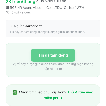
📍
Ha Noi
⏰
full-time
23 triệu/tháng
🏢
RGF HR Agent Vietnam Co., LTD
💻
Online / WFH
🕒
17 tuần trước
📡 Nguồn:
careerviet
Tin này đã tạm đóng, thông tin được giữ lại để tham khảo.
Tin đã tạm đóng
Vị trí này được giữ lại để tham khảo, nhưng hiện không
nhận hồ sơ mới
Muốn tìm việc phù hợp hơn?
Thử AI tìm việc
miễn phí →