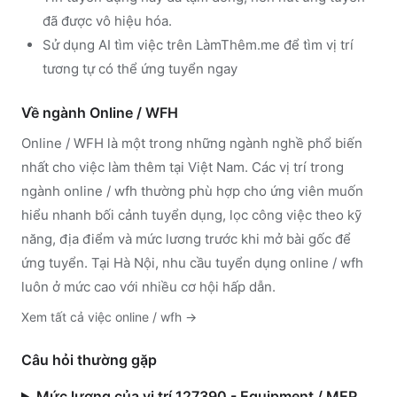
đã được vô hiệu hóa.
Sử dụng
AI tìm việc trên LàmThêm.me
để tìm vị trí
tương tự có thể ứng tuyển ngay
Về ngành
Online / WFH
Online / WFH
là một trong những ngành nghề phổ biến
nhất cho việc làm thêm tại Việt Nam. Các vị trí trong
ngành
online / wfh
thường phù hợp cho ứng viên muốn
hiểu nhanh bối cảnh tuyển dụng, lọc công việc theo kỹ
năng, địa điểm và mức lương trước khi mở bài gốc để
ứng tuyển.
Tại Hà Nội, nhu cầu tuyển dụng online / wfh
luôn ở mức cao với nhiều cơ hội hấp dẫn.
Xem tất cả việc
online / wfh
→
Câu hỏi thường gặp
Mức lương của vị trí 127390 - Equipment / MEP