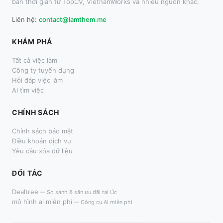
bán thời gian từ TopCV, VietnamWorks và nhiều nguồn khác.
Liên hệ:
contact@lamthem.me
KHÁM PHÁ
Tất cả việc làm
Công ty tuyển dụng
Hỏi đáp việc làm
AI tìm việc
CHÍNH SÁCH
Chính sách bảo mật
Điều khoản dịch vụ
Yêu cầu xóa dữ liệu
ĐỐI TÁC
Dealtree
—
So sánh & săn ưu đãi tại Úc
mô hình ai miễn phí
—
Công cụ AI miễn phí