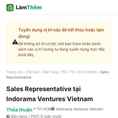
Làm
Thêm
Tuyển dụng vị trí này đã kết thúc hoặc tạm
đóng!
⚠️
Để không bỏ lỡ cơ hội, mời bạn tham khảo danh
sách các vị trí tương tự đang tuyển dụng trực tiếp
dưới đây.
Trang chủ
›
Việc làm
›
Bán hàng / PG
›
TP. Hồ Chí Minh
›
Sales
Representative
Sales Representative
tại
Indorama Ventures Vietnam
📍
TP.HCM
🏢
Indorama Ventures Vietnam
Thỏa thuận
🛍️
Bán hàng / PG
🕒
9 tuần trước