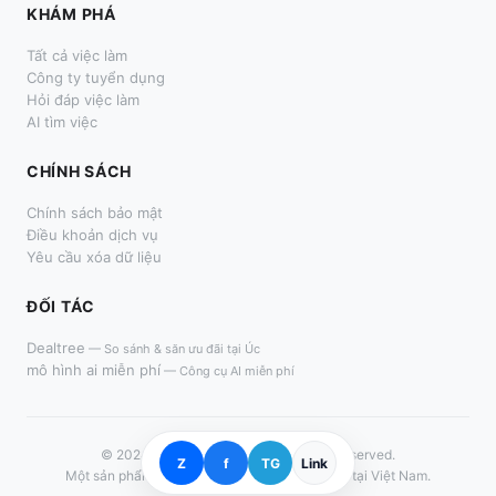
KHÁM PHÁ
Tất cả việc làm
Công ty tuyển dụng
Hỏi đáp việc làm
AI tìm việc
CHÍNH SÁCH
Chính sách bảo mật
Điều khoản dịch vụ
Yêu cầu xóa dữ liệu
ĐỐI TÁC
Dealtree
—
So sánh & săn ưu đãi tại Úc
mô hình ai miễn phí
—
Công cụ AI miễn phí
© 2024–
2026
LàmThêm.me. All rights reserved.
Z
f
TG
Link
Một sản phẩm dành cho người tìm việc thời vụ tại Việt Nam.