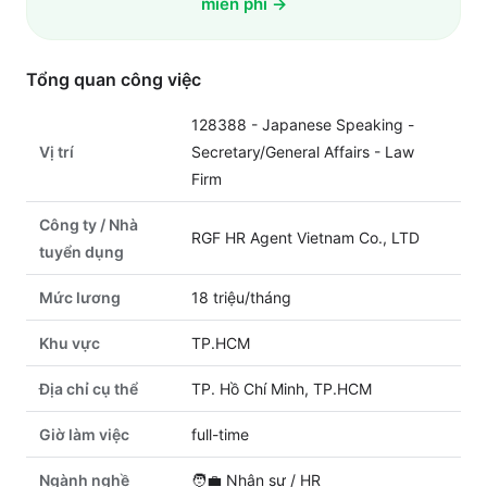
miễn phí →
Tổng quan công việc
128388 - Japanese Speaking -
Vị trí
Secretary/General Affairs - Law
Firm
Công ty / Nhà
RGF HR Agent Vietnam Co., LTD
tuyển dụng
Mức lương
18 triệu/tháng
Khu vực
TP.HCM
Địa chỉ cụ thể
TP. Hồ Chí Minh, TP.HCM
Giờ làm việc
full-time
Ngành nghề
🧑‍💼
Nhân sự / HR