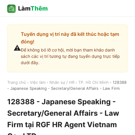
Làm
Thêm
Tuyển dụng vị trí này đã kết thúc hoặc tạm
đóng!
⚠️
Để không bỏ lỡ cơ hội, mời bạn tham khảo danh
sách các vị trí tương tự đang tuyển dụng trực tiếp
dưới đây.
Trang chủ
›
Việc làm
›
Nhân sự / HR
›
TP. Hồ Chí Minh
›
128388
- Japanese Speaking - Secretary/General Affairs - Law Firm
128388 - Japanese Speaking -
Secretary/General Affairs - Law
Firm
tại
RGF HR Agent Vietnam