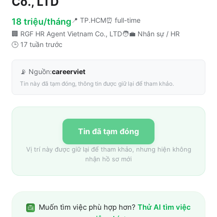
Co., LTD
📍
TP.HCM
⏰
full-time
18 triệu/tháng
🏢
RGF HR Agent Vietnam Co., LTD
🧑‍💼
Nhân sự / HR
🕒
17 tuần trước
📡 Nguồn:
careerviet
Tin này đã tạm đóng, thông tin được giữ lại để tham khảo.
Tin đã tạm đóng
Vị trí này được giữ lại để tham khảo, nhưng hiện không
nhận hồ sơ mới
Muốn tìm việc phù hợp hơn?
Thử AI tìm việc