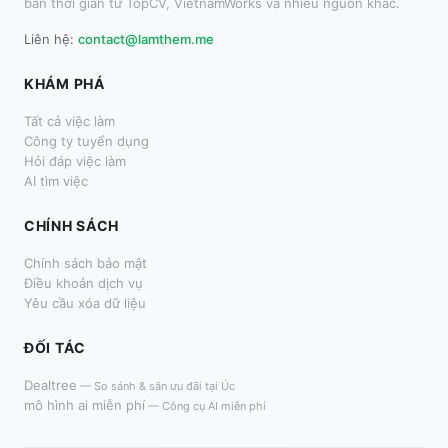
bán thời gian từ TopCV, VietnamWorks và nhiều nguồn khác.
Liên hệ:
contact@lamthem.me
KHÁM PHÁ
Tất cả việc làm
Công ty tuyển dụng
Hỏi đáp việc làm
AI tìm việc
CHÍNH SÁCH
Chính sách bảo mật
Điều khoản dịch vụ
Yêu cầu xóa dữ liệu
ĐỐI TÁC
Dealtree
—
So sánh & săn ưu đãi tại Úc
mô hình ai miễn phí
—
Công cụ AI miễn phí