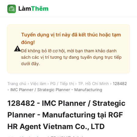
Làm
Thêm
Tuyển dụng vị trí này đã kết thúc hoặc tạm
đóng!
⚠️
Để không bỏ lỡ cơ hội, mời bạn tham khảo danh
sách các vị trí tương tự đang tuyển dụng trực tiếp
dưới đây.
Trang chủ
›
Việc làm
›
PG / Tiếp thị
›
TP. Hồ Chí Minh
›
128482
- IMC Planner / Strategic Planner - Manufacturing
128482 - IMC Planner / Strategic
Planner - Manufacturing
tại
RGF
HR Agent Vietnam Co., LTD