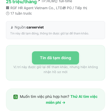
📍
TP.HCM
⏰
full-time
25 triệu/tháng
🏢
RGF HR Agent Vietnam Co., LTD
🎁
PG / Tiếp thị
🕒
17 tuần trước
📡 Nguồn:
careerviet
Tin này đã tạm đóng, thông tin được giữ lại để tham khảo.
Tin đã tạm đóng
Vị trí này được giữ lại để tham khảo, nhưng hiện không
nhận hồ sơ mới
Muốn tìm việc phù hợp hơn?
Thử AI tìm việc
miễn phí →