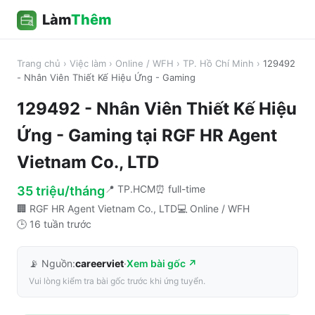
Làm
Thêm
Trang chủ
›
Việc làm
›
Online / WFH
›
TP. Hồ Chí Minh
›
129492
- Nhân Viên Thiết Kế Hiệu Ứng - Gaming
129492 - Nhân Viên Thiết Kế Hiệu
Ứng - Gaming
tại
RGF HR Agent
Vietnam Co., LTD
📍
TP.HCM
⏰
full-time
35 triệu/tháng
🏢
RGF HR Agent Vietnam Co., LTD
💻
Online / WFH
🕒
16 tuần trước
📡 Nguồn:
careerviet
·
Xem bài gốc ↗
Vui lòng kiểm tra bài gốc trước khi ứng tuyển.