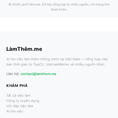
©
2026
LàmThêm.me
. Dữ liệu tổng hợp từ nhiều nguồn, chỉ mang tính
tham khảo.
LàmThêm.me
AI tìm việc làm thêm thông minh tại Việt Nam — tổng hợp việc
bán thời gian từ TopCV, VietnamWorks và nhiều nguồn khác.
Liên hệ:
contact@lamthem.me
KHÁM PHÁ
Tất cả việc làm
Công ty tuyển dụng
Hỏi đáp việc làm
AI tìm việc