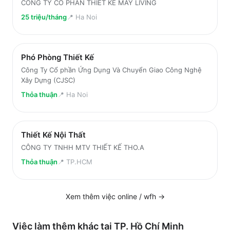
CÔNG TY CỔ PHẦN THIẾT KẾ MAY LIVING
25 triệu/tháng
📍
Ha Noi
Phó Phòng Thiết Kế
Công Ty Cổ phần Ứng Dụng Và Chuyển Giao Công Nghệ
Xây Dựng (CJSC)
Thỏa thuận
📍
Ha Noi
Thiết Kế Nội Thất
CÔNG TY TNHH MTV THIẾT KẾ THO.A
Thỏa thuận
📍
TP.HCM
Xem thêm việc
online / wfh
→
Việc làm thêm khác tại
TP. Hồ Chí Minh