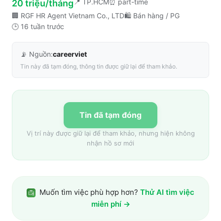
📍
TP.HCM
⏰
part-time
20 triệu/tháng
🏢
RGF HR Agent Vietnam Co., LTD
🛍️
Bán hàng / PG
🕒
16 tuần trước
📡 Nguồn:
careerviet
Tin này đã tạm đóng, thông tin được giữ lại để tham khảo.
Tin đã tạm đóng
Vị trí này được giữ lại để tham khảo, nhưng hiện không
nhận hồ sơ mới
Muốn tìm việc phù hợp hơn?
Thử AI tìm việc
miễn phí →