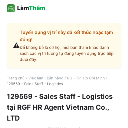
Làm
Thêm
Tuyển dụng vị trí này đã kết thúc hoặc tạm
đóng!
⚠️
Để không bỏ lỡ cơ hội, mời bạn tham khảo danh
sách các vị trí tương tự đang tuyển dụng trực tiếp
dưới đây.
Trang chủ
›
Việc làm
›
Bán hàng / PG
›
TP. Hồ Chí Minh
›
129569 - Sales Staff - Logistics
129569 - Sales Staff - Logistics
tại
RGF HR Agent Vietnam Co.,
LTD