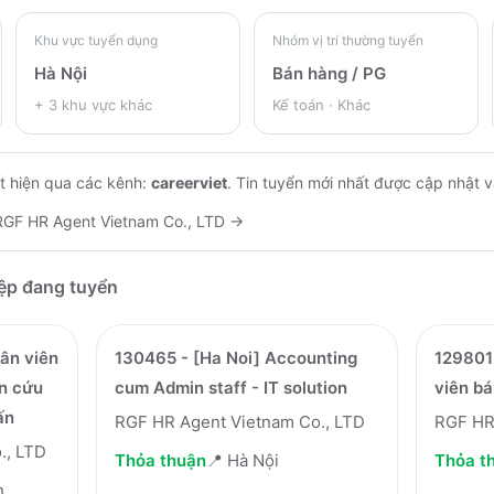
Khu vực tuyển dụng
Nhóm vị trí thường tuyển
Hà Nội
Bán hàng / PG
+
3
khu vực khác
Kế toán · Khác
t hiện qua các kênh:
careerviet
.
Tin tuyển mới nhất được cập nhật 
RGF HR Agent Vietnam Co., LTD
→
iệp đang tuyển
ân viên
130465 - [Ha Noi] Accounting
129801 
ên cứu
cum Admin staff - IT solution
viên b
ấn
RGF HR Agent Vietnam Co., LTD
RGF HR
., LTD
Thỏa thuận
📍
Hà Nội
Thỏa t
h