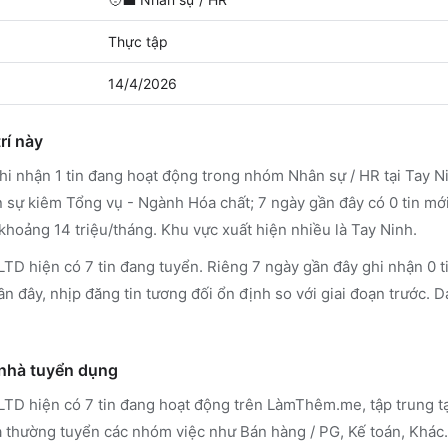
Thực tập
14/4/2026
rí này
 nhận 1 tin đang hoạt động trong nhóm Nhân sự / HR tại Tay N
 sự kiêm Tổng vụ - Ngành Hóa chất; 7 ngày gần đây có 0 tin mới,
hoảng 14 triệu/tháng. Khu vực xuất hiện nhiều là Tay Ninh.
D hiện có 7 tin đang tuyển. Riêng 7 ngày gần đây ghi nhận 0 ti
n đây, nhịp đăng tin tương đối ổn định so với giai đoạn trước. D
 nhà tuyển dụng
 LTD
hiện có 7 tin đang hoạt động trên LàmThêm.me
, tập trung 
 thường tuyển các nhóm việc như Bán hàng / PG, Kế toán, Khác
.