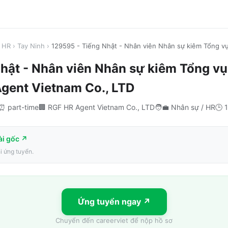
/ HR
›
Tay Ninh
›
129595 - Tiếng Nhật - Nhân viên Nhân sự kiêm Tổng v
hật - Nhân viên Nhân sự kiêm Tổng v
gent Vietnam Co., LTD
⏰
part-time
🏢
RGF HR Agent Vietnam Co., LTD
🧑‍💼
Nhân sự / HR
🕒
1
ài gốc ↗
hi ứng tuyển.
Ứng tuyển ngay ↗
Chuyển đến
careerviet
để nộp hồ sơ