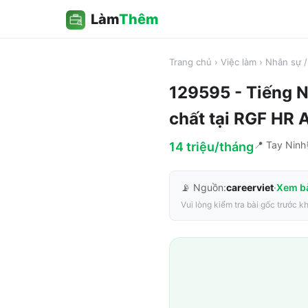
Làm
Thêm
Trang chủ
›
Việc làm
›
Nhân sự 
129595 - Tiếng N
chất
tại
RGF HR A
📍
Tay Ninh
14 triệu/tháng
📡 Nguồn:
careerviet
·
Xem b
Vui lòng kiểm tra bài gốc trước k