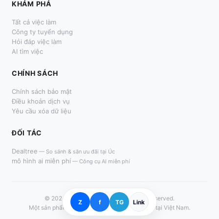
KHÁM PHÁ
Tất cả việc làm
Công ty tuyển dụng
Hỏi đáp việc làm
AI tìm việc
CHÍNH SÁCH
Chính sách bảo mật
Điều khoản dịch vụ
Yêu cầu xóa dữ liệu
ĐỐI TÁC
Dealtree
—
So sánh & săn ưu đãi tại Úc
mô hình ai miễn phí
—
Công cụ AI miễn phí
© 2024–
2026
LàmThêm.me. All rights reserved.
Z
f
TG
Link
Một sản phẩm dành cho người tìm việc thời vụ tại Việt Nam.