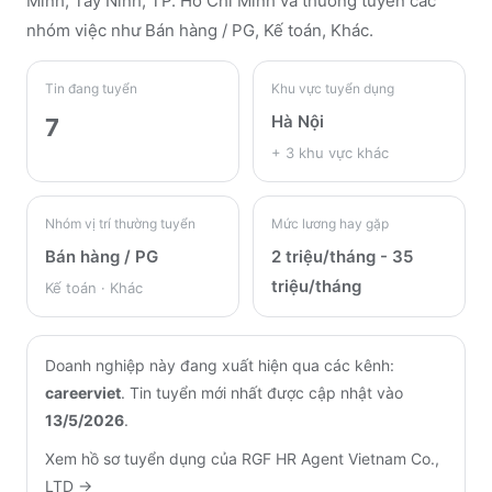
Minh, Tay Ninh, TP. Hồ Chí Minh
và thường tuyển các
nhóm việc như Bán hàng / PG, Kế toán, Khác
.
Tin đang tuyển
Khu vực tuyển dụng
Hà Nội
7
+
3
khu vực khác
Nhóm vị trí thường tuyển
Mức lương hay gặp
Bán hàng / PG
2 triệu/tháng - 35
triệu/tháng
Kế toán · Khác
Doanh nghiệp này đang xuất hiện qua các kênh:
careerviet
.
Tin tuyển mới nhất được cập nhật vào
13/5/2026
.
Xem hồ sơ tuyển dụng của
RGF HR Agent Vietnam Co.,
LTD
→