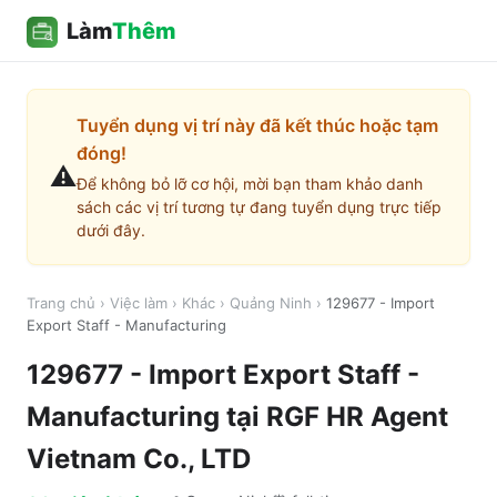
Làm
Thêm
Tuyển dụng vị trí này đã kết thúc hoặc tạm
đóng!
⚠️
Để không bỏ lỡ cơ hội, mời bạn tham khảo danh
sách các vị trí tương tự đang tuyển dụng trực tiếp
dưới đây.
Trang chủ
›
Việc làm
›
Khác
›
Quảng Ninh
›
129677 - Import
Export Staff - Manufacturing
129677 - Import Export Staff -
Manufacturing
tại
RGF HR Agent
Vietnam Co., LTD