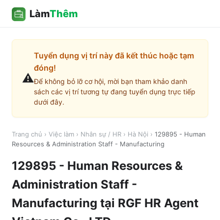
Làm
Thêm
Tuyển dụng vị trí này đã kết thúc hoặc tạm
đóng!
⚠️
Để không bỏ lỡ cơ hội, mời bạn tham khảo danh
sách các vị trí tương tự đang tuyển dụng trực tiếp
dưới đây.
Trang chủ
›
Việc làm
›
Nhân sự / HR
›
Hà Nội
›
129895 - Human
Resources & Administration Staff - Manufacturing
129895 - Human Resources &
Administration Staff -
Manufacturing
tại
RGF HR Agent