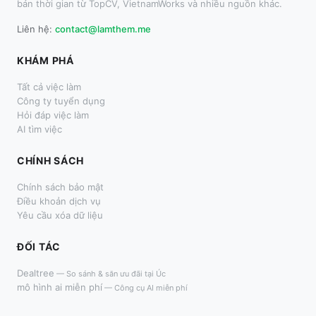
bán thời gian từ TopCV, VietnamWorks và nhiều nguồn khác.
Liên hệ:
contact@lamthem.me
KHÁM PHÁ
Tất cả việc làm
Công ty tuyển dụng
Hỏi đáp việc làm
AI tìm việc
CHÍNH SÁCH
Chính sách bảo mật
Điều khoản dịch vụ
Yêu cầu xóa dữ liệu
ĐỐI TÁC
Dealtree
—
So sánh & săn ưu đãi tại Úc
mô hình ai miễn phí
—
Công cụ AI miễn phí