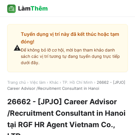
Làm
Thêm
Tuyển dụng vị trí này đã kết thúc hoặc tạm
đóng!
⚠️
Để không bỏ lỡ cơ hội, mời bạn tham khảo danh
sách các vị trí tương tự đang tuyển dụng trực tiếp
dưới đây.
Trang chủ
›
Việc làm
›
Khác
›
TP. Hồ Chí Minh
›
26662 - [JPJO]
Career Advisor /Recruitment Consultant in Hanoi
26662 - [JPJO] Career Advisor
/Recruitment Consultant in Hanoi
tại
RGF HR Agent Vietnam Co.,