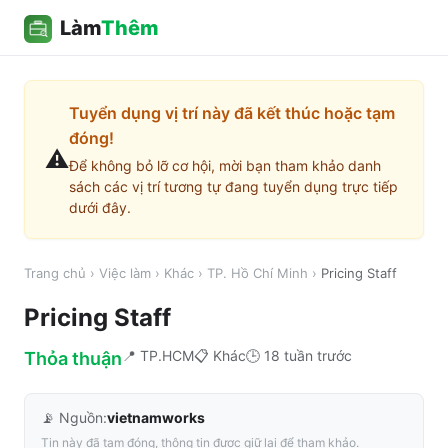
Làm
Thêm
Tuyển dụng vị trí này đã kết thúc hoặc tạm
đóng!
⚠️
Để không bỏ lỡ cơ hội, mời bạn tham khảo danh
sách các vị trí tương tự đang tuyển dụng trực tiếp
dưới đây.
Trang chủ
›
Việc làm
›
Khác
›
TP. Hồ Chí Minh
›
Pricing Staff
Pricing Staff
📍
TP.HCM
📋
Khác
🕒
18 tuần trước
Thỏa thuận
📡 Nguồn:
vietnamworks
Tin này đã tạm đóng, thông tin được giữ lại để tham khảo.