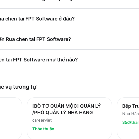
ua chen tai FPT Software ở đâu?
ển Rua chen tai FPT Software?
en tai FPT Software như thế nào?
ục vụ
tương tự
[BÒ TƠ QUÁN MỘC] QUẢN LÝ
Bếp Tr
/PHÓ QUẢN LÝ NHÀ HÀNG
Nhà Hàn
careerviet
35đ/thá
Thỏa thuận