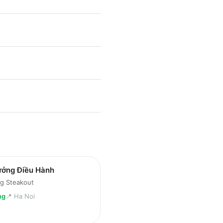
ưởng Điều Hành
g Steakout
ng
📍
Ha Noi