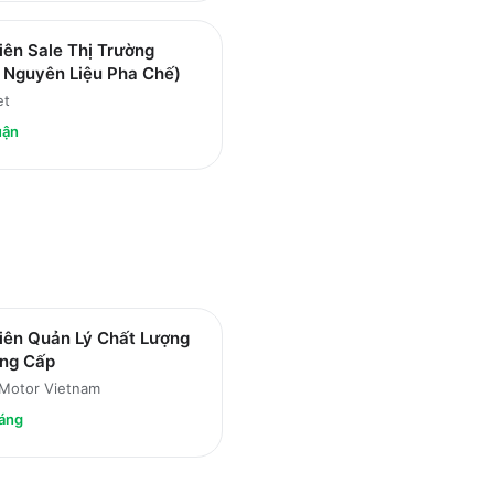
ên Sale Thị Trường
 Nguyên Liệu Pha Chế)
et
uận
iên Quản Lý Chất Lượng
ng Cấp
Motor Vietnam
áng