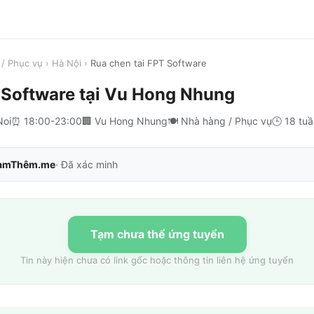
/ Phục vụ
›
Hà Nội
›
Rua chen tai FPT Software
 Software
tại
Vu Hong Nhung
Noi
⏰
18:00-23:00
🏢
Vu Hong Nhung
🍽️
Nhà hàng / Phục vụ
🕒
18 tuầ
àmThêm.me
· Đã xác minh
Tạm chưa thể ứng tuyển
Tin này hiện chưa có link gốc hoặc thông tin liên hệ ứng tuyển