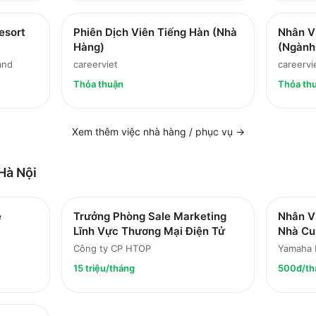
esort
Phiên Dịch Viên Tiếng Hàn (Nhà
Nhân Vi
Hàng)
(Ngành
and
careerviet
careervi
Thỏa thuận
Thỏa th
Xem thêm việc
nhà hàng / phục vụ
→
Hà Nội
e
Trưởng Phòng Sale Marketing
Nhân V
Lĩnh Vực Thương Mại Điện Tử
Nhà Cu
Công ty CP HTOP
Yamaha 
15 triệu/tháng
500đ/th