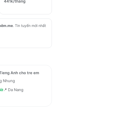
441k/tháng
hêm.me
.
Tin tuyển mới nhất
Tieng Anh cho tre em
g Nhung
iờ
📍
Da Nang