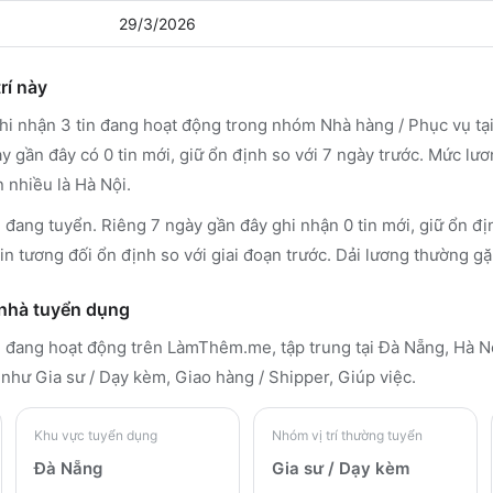
29/3/2026
rí này
 nhận 3 tin đang hoạt động trong nhóm Nhà hàng / Phục vụ tại
y gần đây có 0 tin mới, giữ ổn định so với 7 ngày trước. Mức lư
 nhiều là Hà Nội.
đang tuyển. Riêng 7 ngày gần đây ghi nhận 0 tin mới, giữ ổn đị
in tương đối ổn định so với giai đoạn trước. Dải lương thường gặ
 nhà tuyển dụng
in đang hoạt động trên LàmThêm.me
, tập trung tại Đà Nẵng, Hà 
như Gia sư / Dạy kèm, Giao hàng / Shipper, Giúp việc
.
Khu vực tuyển dụng
Nhóm vị trí thường tuyển
Đà Nẵng
Gia sư / Dạy kèm