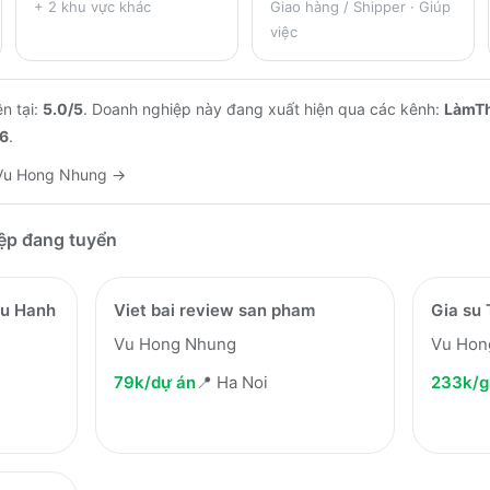
+
2
khu vực khác
Giao hàng / Shipper · Giúp
việc
n tại:
5.0
/5
.
Doanh nghiệp này đang xuất hiện qua các kênh:
LàmT
6
.
Vu Hong Nhung
→
iệp đang tuyển
gu Hanh
Viet bai review san pham
Gia su 
Vu Hong Nhung
Vu Hon
79k/dự án
📍
Ha Noi
233k/g