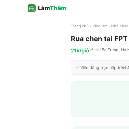
Làm
Thêm
Trang chủ
›
Việc làm
›
Nhà hàng 
Rua chen tai FPT
📍
Hai Ba Trung, Ha 
21k/giờ
✅ Việc đăng trực tiếp trên
L