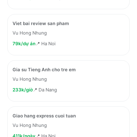
Viet bai review san pham
Vu Hong Nhung
79k/dự án
📍
Ha Noi
Gia su Tieng Anh cho tre em
Vu Hong Nhung
233k/giờ
📍
Da Nang
Giao hang express cuoi tuan
Vu Hong Nhung
411k/ngày
📍
Ha Noi