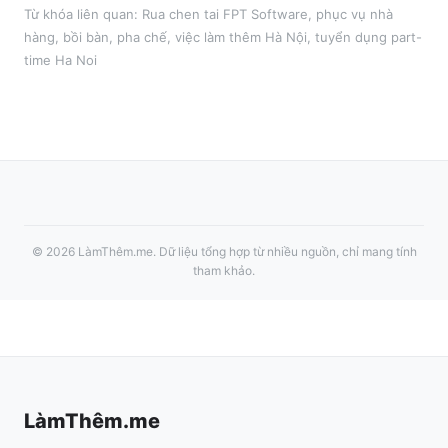
Từ khóa liên quan:
Rua chen tai FPT Software
,
phục vụ nhà
hàng, bồi bàn, pha chế
, việc làm thêm
Hà Nội
, tuyển dụng part-
time
Ha Noi
©
2026
LàmThêm.me
. Dữ liệu tổng hợp từ nhiều nguồn, chỉ mang tính
tham khảo.
LàmThêm.me