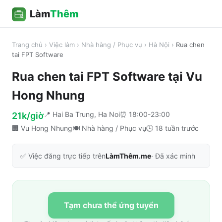
Làm
Thêm
Trang chủ
›
Việc làm
›
Nhà hàng / Phục vụ
›
Hà Nội
›
Rua chen
tai FPT Software
Rua chen tai FPT Software
tại
Vu
Hong Nhung
📍
Hai Ba Trung, Ha Noi
⏰
18:00-23:00
21k/giờ
🏢
Vu Hong Nhung
🍽️
Nhà hàng / Phục vụ
🕒
18 tuần trước
✅ Việc đăng trực tiếp trên
LàmThêm.me
· Đã xác minh
Tạm chưa thể ứng tuyển