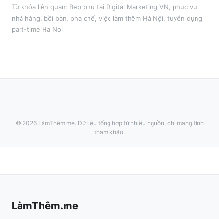
Từ khóa liên quan:
Bep phu tai Digital Marketing VN
,
phục vụ
nhà hàng, bồi bàn, pha chế
, việc làm thêm
Hà Nội
, tuyển dụng
part-time
Ha Noi
©
2026
LàmThêm.me
. Dữ liệu tổng hợp từ nhiều nguồn, chỉ mang tính
tham khảo.
LàmThêm.me