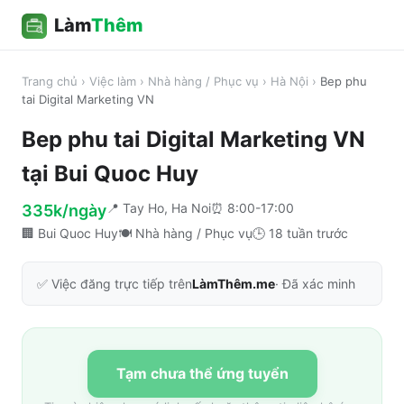
Làm
Thêm
Trang chủ
›
Việc làm
›
Nhà hàng / Phục vụ
›
Hà Nội
›
Bep phu
tai Digital Marketing VN
Bep phu tai Digital Marketing VN
tại
Bui Quoc Huy
📍
Tay Ho, Ha Noi
⏰
8:00-17:00
335k/ngày
🏢
Bui Quoc Huy
🍽️
Nhà hàng / Phục vụ
🕒
18 tuần trước
✅ Việc đăng trực tiếp trên
LàmThêm.me
· Đã xác minh
Tạm chưa thể ứng tuyển