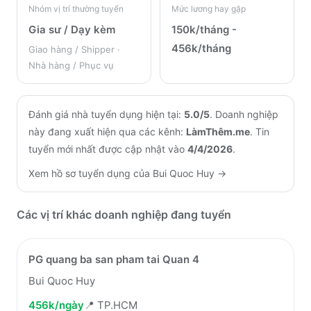
Nhóm vị trí thường tuyển
Mức lương hay gặp
Gia sư / Dạy kèm
150k/tháng -
456k/tháng
Giao hàng / Shipper ·
Nhà hàng / Phục vụ
Đánh giá nhà tuyển dụng hiện tại:
5.0
/5
.
Doanh nghiệp
này đang xuất hiện qua các kênh:
LàmThêm.me
.
Tin
tuyển mới nhất được cập nhật vào
4/4/2026
.
Xem hồ sơ tuyển dụng của
Bui Quoc Huy
→
Các vị trí khác doanh nghiệp đang tuyển
PG quang ba san pham tai Quan 4
Bui Quoc Huy
456k/ngày
📍
TP.HCM