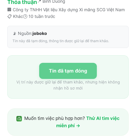
📍
Binh Duong
Thỏa thuận
🏢
Công ty TNHH Vật liệu Xây dựng Xi măng SCG Việt Nam
📋
Khác
🕒
10 tuần trước
📡 Nguồn:
joboko
Tin này đã tạm đóng, thông tin được giữ lại để tham khảo.
Tin đã tạm đóng
Vị trí này được giữ lại để tham khảo, nhưng hiện không
nhận hồ sơ mới
Muốn tìm việc phù hợp hơn?
Thử AI tìm việc
miễn phí →