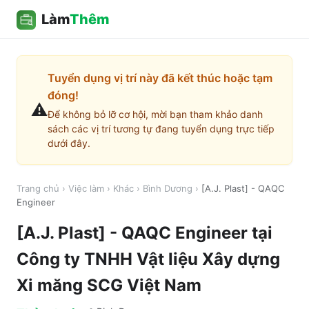
Làm
Thêm
Tuyển dụng vị trí này đã kết thúc hoặc tạm
đóng!
⚠️
Để không bỏ lỡ cơ hội, mời bạn tham khảo danh
sách các vị trí tương tự đang tuyển dụng trực tiếp
dưới đây.
Trang chủ
›
Việc làm
›
Khác
›
Bình Dương
›
[A.J. Plast] - QAQC
Engineer
[A.J. Plast] - QAQC Engineer
tại
Công ty TNHH Vật liệu Xây dựng
Xi măng SCG Việt Nam