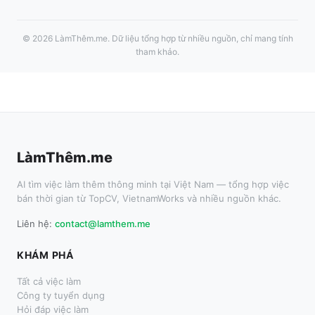
©
2026
LàmThêm.me
. Dữ liệu tổng hợp từ nhiều nguồn, chỉ mang tính
tham khảo.
LàmThêm.me
AI tìm việc làm thêm thông minh tại Việt Nam — tổng hợp việc
bán thời gian từ TopCV, VietnamWorks và nhiều nguồn khác.
Liên hệ:
contact@lamthem.me
KHÁM PHÁ
Tất cả việc làm
Công ty tuyển dụng
Hỏi đáp việc làm