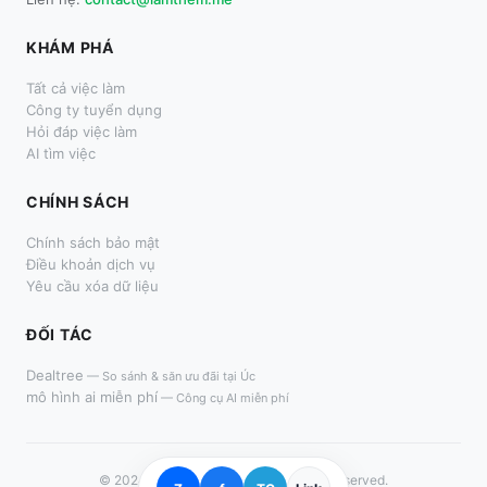
KHÁM PHÁ
Tất cả việc làm
Công ty tuyển dụng
Hỏi đáp việc làm
AI tìm việc
CHÍNH SÁCH
Chính sách bảo mật
Điều khoản dịch vụ
Yêu cầu xóa dữ liệu
ĐỐI TÁC
Dealtree
—
So sánh & săn ưu đãi tại Úc
mô hình ai miễn phí
—
Công cụ AI miễn phí
© 2024–
2026
LàmThêm.me. All rights reserved.