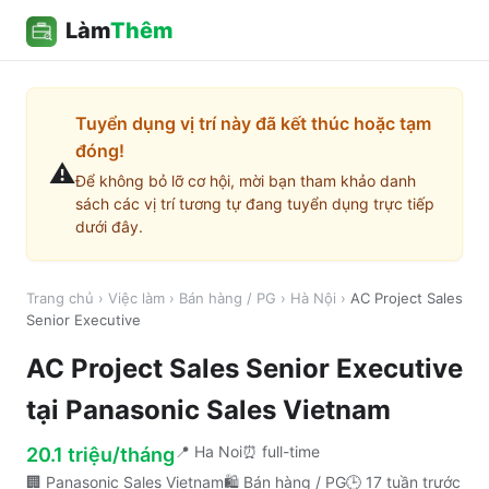
Làm
Thêm
Tuyển dụng vị trí này đã kết thúc hoặc tạm
đóng!
⚠️
Để không bỏ lỡ cơ hội, mời bạn tham khảo danh
sách các vị trí tương tự đang tuyển dụng trực tiếp
dưới đây.
Trang chủ
›
Việc làm
›
Bán hàng / PG
›
Hà Nội
›
AC Project Sales
Senior Executive
AC Project Sales Senior Executive
tại
Panasonic Sales Vietnam
📍
Ha Noi
⏰
full-time
20.1 triệu/tháng
🏢
Panasonic Sales Vietnam
🛍️
Bán hàng / PG
🕒
17 tuần trước