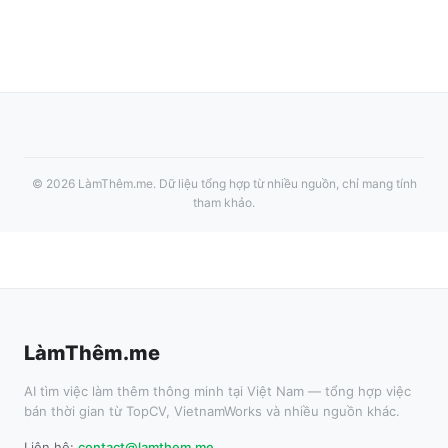
©
2026
LàmThêm.me
. Dữ liệu tổng hợp từ nhiều nguồn, chỉ mang tính
tham khảo.
LàmThêm.me
AI tìm việc làm thêm thông minh tại Việt Nam — tổng hợp việc
bán thời gian từ TopCV, VietnamWorks và nhiều nguồn khác.
Liên hệ:
contact@lamthem.me