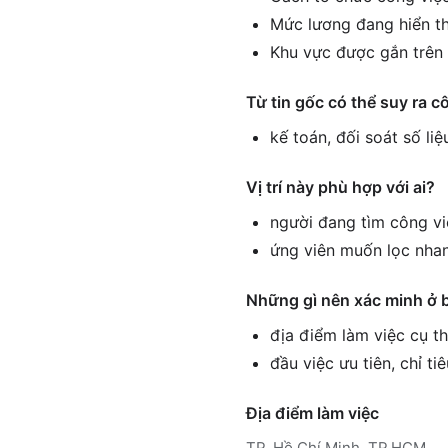
Mức lương đang hiển th
Khu vực được gắn trên 
Từ tin gốc có thể suy ra c
kế toán, đối soát số li
Vị trí này phù hợp với ai?
người đang tìm công vi
ứng viên muốn lọc nhan
Những gì nên xác minh ở 
địa điểm làm việc cụ th
đầu việc ưu tiên, chỉ ti
Địa điểm làm việc
TP. Hồ Chí Minh, TP.HCM