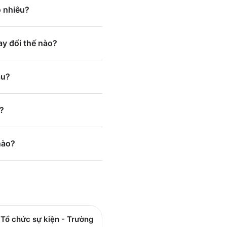
o nhiêu?
y đổi thế nào?
âu?
?
nào?
Tổ chức sự kiện - Trường