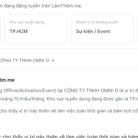
n đang đăng tuyển trên LàmThêm.me
.
Khu vực tuyển dụng
Nhóm vị trí thường tuyển
TP.HCM
Sự kiện / Event
CÔNG TY TNHH OMNI-D
→
hêm.me
fline/Activation/Event) tại CÔNG TY TNHH OMNI-D là vị trí đư
 khoảng 15 triệu/tháng. Khu vực tuyển dụng đang được gắn là TP
cho thấy vị trí này thiên về làm việc toàn thời gian và bám lịch cố
cho thấy vị trí này thiên về làm việc toàn thời gian và bám