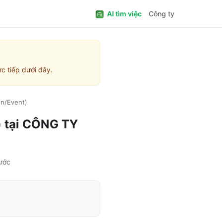
AI tìm việc
Công ty
c tiếp dưới đây.
n/Event)
)
tại
CÔNG TY
rước