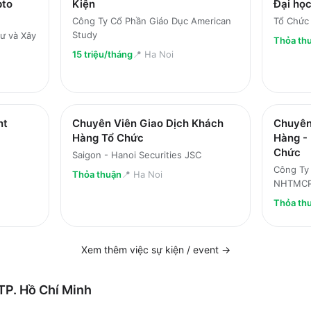
pto
Kiện
Đại họ
Công Ty Cổ Phần Giáo Dục American
Tổ Chức
Study
ư và Xây
Thỏa th
15 triệu/tháng
📍
Ha Noi
nt
Chuyên Viên Giao Dịch Khách
Chuyên
Hàng Tổ Chức
Hàng -
Chức
Saigon - Hanoi Securities JSC
Công Ty
Thỏa thuận
📍
Ha Noi
NHTMCP 
Thỏa th
Xem thêm việc
sự kiện / event
→
TP. Hồ Chí Minh