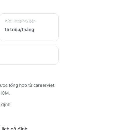
Mức lương hay gặp
15 triệu/tháng
ợc tổng hợp từ careerviet.
.HCM.
 định.
 lịch cố định