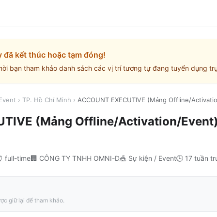
y đã kết thúc hoặc tạm đóng!
mời bạn tham khảo danh sách các vị trí tương tự đang tuyển dụng trự
 Event
›
TP. Hồ Chí Minh
›
ACCOUNT EXECUTIVE (Mảng Offline/Activatio
VE (Mảng Offline/Activation/Event
⏰
full-time
🏢
CÔNG TY TNHH OMNI-D
🎪
Sự kiện / Event
🕒
17 tuần t
ợc giữ lại để tham khảo.