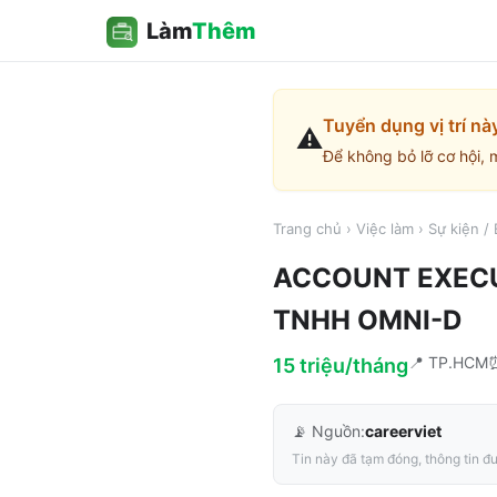
Làm
Thêm
Tuyển dụng vị trí nà
⚠️
Để không bỏ lỡ cơ hội, 
Trang chủ
›
Việc làm
›
Sự kiện /
ACCOUNT EXECUTI
TNHH OMNI-D
📍
TP.HCM
15 triệu/tháng
📡 Nguồn:
careerviet
Tin này đã tạm đóng, thông tin đư