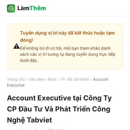
Làm
Thêm
Tuyển dụng vị trí này đã kết thúc hoặc tạm
đóng!
⚠️
Để không bỏ lỡ cơ hội, mời bạn tham khảo danh
sách các vị trí tương tự đang tuyển dụng trực tiếp
dưới đây.
Trang chủ
›
Việc làm
›
Khác
›
TP. Hồ Chí Minh
›
Account
Executive
Account Executive
tại
Công Ty
CP Đầu Tư Và Phát Triển Công
Nghệ Tabviet