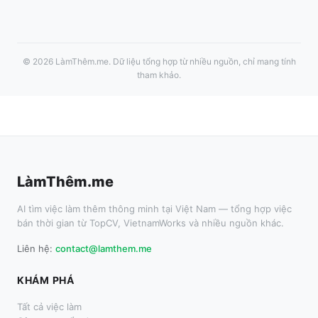
©
2026
LàmThêm.me
. Dữ liệu tổng hợp từ nhiều nguồn, chỉ mang tính
tham khảo.
LàmThêm.me
AI tìm việc làm thêm thông minh tại Việt Nam — tổng hợp việc
bán thời gian từ TopCV, VietnamWorks và nhiều nguồn khác.
Liên hệ:
contact@lamthem.me
KHÁM PHÁ
Tất cả việc làm