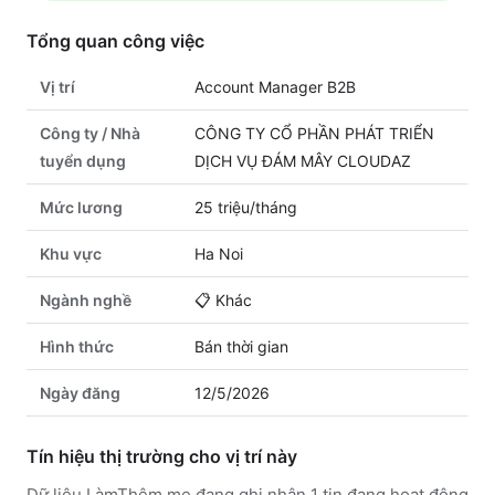
Tổng quan công việc
Vị trí
Account Manager B2B
Công ty / Nhà
CÔNG TY CỔ PHẦN PHÁT TRIỂN
tuyển dụng
DỊCH VỤ ĐÁM MÂY CLOUDAZ
Mức lương
25 triệu/tháng
Khu vực
Ha Noi
Ngành nghề
📋
Khác
Hình thức
Bán thời gian
Ngày đăng
12/5/2026
Tín hiệu thị trường cho vị trí này
Dữ liệu LàmThêm.me đang ghi nhận 1 tin đang hoạt động