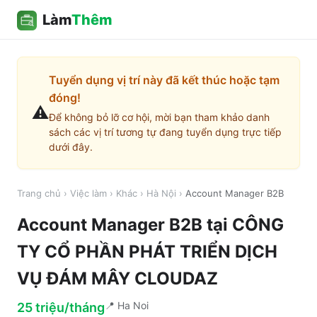
Làm
Thêm
Tuyển dụng vị trí này đã kết thúc hoặc tạm
đóng!
⚠️
Để không bỏ lỡ cơ hội, mời bạn tham khảo danh
sách các vị trí tương tự đang tuyển dụng trực tiếp
dưới đây.
Trang chủ
›
Việc làm
›
Khác
›
Hà Nội
›
Account Manager B2B
Account Manager B2B
tại
CÔNG
TY CỔ PHẦN PHÁT TRIỂN DỊCH
VỤ ĐÁM MÂY CLOUDAZ
📍
Ha Noi
25 triệu/tháng