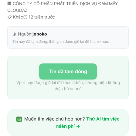
🏢
CÔNG TY CỔ PHẦN PHÁT TRIỂN DỊCH VỤ ĐÁM MÂY
CLOUDAZ
📋
Khác
🕒
12 tuần trước
📡 Nguồn:
joboko
Tin này đã tạm đóng, thông tin được giữ lại để tham khảo.
Tin đã tạm đóng
Vị trí này được giữ lại để tham khảo, nhưng hiện không
nhận hồ sơ mới
Muốn tìm việc phù hợp hơn?
Thử AI tìm việc
miễn phí →