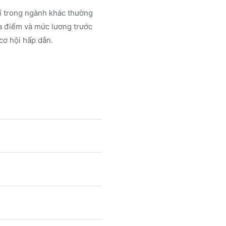
rí trong ngành
khác
thường
a điểm và mức lương trước
cơ hội hấp dẫn.