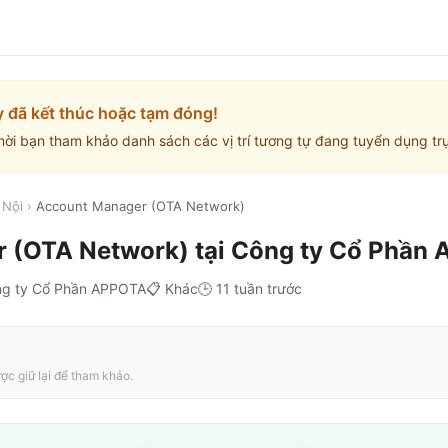
y đã kết thúc hoặc tạm đóng!
mời bạn tham khảo danh sách các vị trí tương tự đang tuyển dụng trự
 Nội
›
Account Manager (OTA Network)
r (OTA Network)
tại
Công ty Cổ Phần
g ty Cổ Phần APPOTA
📋
Khác
🕒
11 tuần trước
ợc giữ lại để tham khảo.