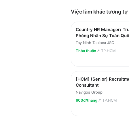
Việc làm
khác
tương tự
Country HR Manager/ Tr
Phòng Nhân Sự Toàn Qu
Tay Ninh Tapioca JSC
Thỏa thuận
📍
TP.HCM
[HCM] (Senior) Recruitm
Consultant
Navigos Group
600đ/tháng
📍
TP.HCM