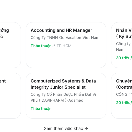
ưởng
Accounting and HR Manager
Nhân V
ốc
( Kỹ Sư
Công Ty TNHH Go Vacation Viet Nam
Công ty
Thỏa thuận
📍
TP.HCM
Nam
30 triệu
ent
Computerized Systems & Data
Chuyên
Integrity Junior Specialist
(Contra
Công Ty Cổ Phần Dược Phẩm Đạt Vi
CÔNG TY
Phú ( DAVIPHARM )-Adamed
20 triệu
Thỏa thuận
Xem thêm việc
khác
→