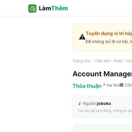
Làm
Thêm
Tuyển dụng vị trí nà
⚠️
Để không bỏ lỡ cơ hội, 
Trang chủ
›
Việc làm
›
Khác
›
Hà
Account Manage
📍
Ha Noi
🏢
Côn
Thỏa thuận
📡 Nguồn:
joboko
Tin này đã tạm đóng, thông tin đư