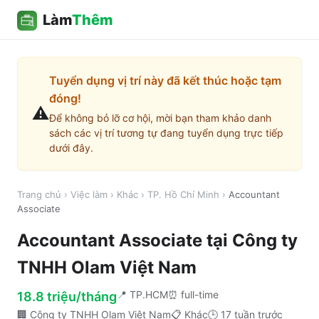
Làm
Thêm
Tuyển dụng vị trí này đã kết thúc hoặc tạm
đóng!
⚠️
Để không bỏ lỡ cơ hội, mời bạn tham khảo danh
sách các vị trí tương tự đang tuyển dụng trực tiếp
dưới đây.
Trang chủ
›
Việc làm
›
Khác
›
TP. Hồ Chí Minh
›
Accountant
Associate
Accountant Associate
tại
Công ty
TNHH Olam Việt Nam
📍
TP.HCM
⏰
full-time
18.8 triệu/tháng
🏢
Công ty TNHH Olam Việt Nam
📋
Khác
🕒
17 tuần trước