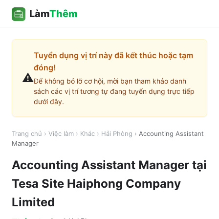
Làm
Thêm
Tuyển dụng vị trí này đã kết thúc hoặc tạm
đóng!
⚠️
Để không bỏ lỡ cơ hội, mời bạn tham khảo danh
sách các vị trí tương tự đang tuyển dụng trực tiếp
dưới đây.
Trang chủ
›
Việc làm
›
Khác
›
Hải Phòng
›
Accounting Assistant
Manager
Accounting Assistant Manager
tại
Tesa Site Haiphong Company
Limited