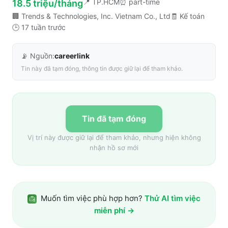
📍
TP.HCM
⏰
part-time
18.5 triệu/tháng
🏢
Trends & Technologies, Inc. Vietnam Co., Ltd
🧾
Kế toán
🕒
17 tuần trước
📡 Nguồn:
careerlink
Tin này đã tạm đóng, thông tin được giữ lại để tham khảo.
Tin đã tạm đóng
Vị trí này được giữ lại để tham khảo, nhưng hiện không
nhận hồ sơ mới
Muốn tìm việc phù hợp hơn?
Thử AI tìm việc
miễn phí →