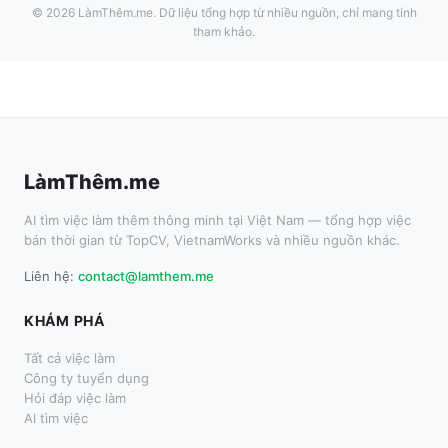
©
2026
LàmThêm.me
. Dữ liệu tổng hợp từ nhiều nguồn, chỉ mang tính
tham khảo.
LàmThêm.me
AI tìm việc làm thêm thông minh tại Việt Nam — tổng hợp việc
bán thời gian từ TopCV, VietnamWorks và nhiều nguồn khác.
Liên hệ:
contact@lamthem.me
KHÁM PHÁ
Tất cả việc làm
Công ty tuyển dụng
Hỏi đáp việc làm
AI tìm việc