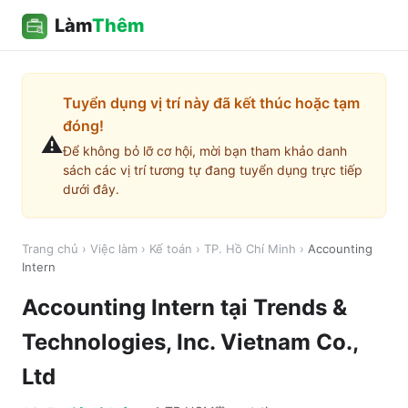
Làm
Thêm
Tuyển dụng vị trí này đã kết thúc hoặc tạm
đóng!
⚠️
Để không bỏ lỡ cơ hội, mời bạn tham khảo danh
sách các vị trí tương tự đang tuyển dụng trực tiếp
dưới đây.
Trang chủ
›
Việc làm
›
Kế toán
›
TP. Hồ Chí Minh
›
Accounting
Intern
Accounting Intern
tại
Trends &
Technologies, Inc. Vietnam Co.,
Ltd