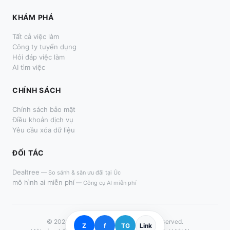
KHÁM PHÁ
Tất cả việc làm
Công ty tuyển dụng
Hỏi đáp việc làm
AI tìm việc
CHÍNH SÁCH
Chính sách bảo mật
Điều khoản dịch vụ
Yêu cầu xóa dữ liệu
ĐỐI TÁC
Dealtree
—
So sánh & săn ưu đãi tại Úc
mô hình ai miễn phí
—
Công cụ AI miễn phí
© 2024–
2026
LàmThêm.me. All rights reserved.
Z
f
TG
Link