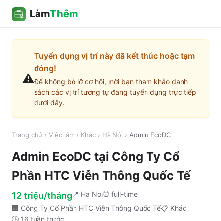
Làm
Thêm
Tuyển dụng vị trí này đã kết thúc hoặc tạm
đóng!
⚠️
Để không bỏ lỡ cơ hội, mời bạn tham khảo danh
sách các vị trí tương tự đang tuyển dụng trực tiếp
dưới đây.
Trang chủ
›
Việc làm
›
Khác
›
Hà Nội
›
Admin EcoDC
Admin EcoDC
tại
Công Ty Cổ
Phần HTC Viễn Thông Quốc Tế
📍
Ha Noi
⏰
full-time
12 triệu/tháng
🏢
Công Ty Cổ Phần HTC Viễn Thông Quốc Tế
📋
Khác
🕒
16 tuần trước