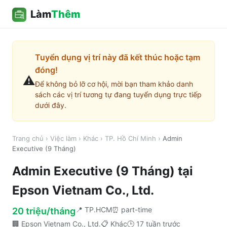
Làm
Thêm
Tuyển dụng vị trí này đã kết thúc hoặc tạm
đóng!
⚠️
Để không bỏ lỡ cơ hội, mời bạn tham khảo danh
sách các vị trí tương tự đang tuyển dụng trực tiếp
dưới đây.
Trang chủ
›
Việc làm
›
Khác
›
TP. Hồ Chí Minh
›
Admin
Executive (9 Tháng)
Admin Executive (9 Tháng)
tại
Epson Vietnam Co., Ltd.
📍
TP.HCM
⏰
part-time
20 triệu/tháng
🏢
Epson Vietnam Co., Ltd.
📋
Khác
🕒
17 tuần trước