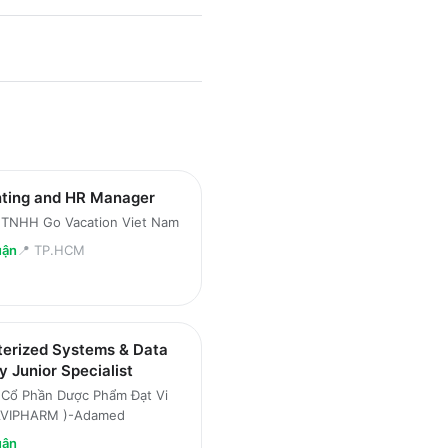
ting and HR Manager
 TNHH Go Vacation Viet Nam
uận
📍
TP.HCM
erized Systems & Data
ty Junior Specialist
 Cổ Phần Dược Phẩm Đạt Vi
AVIPHARM )-Adamed
uận