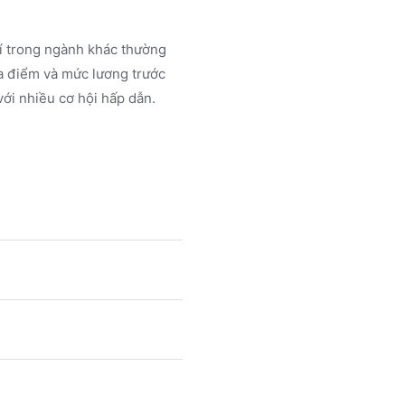
rí trong ngành
khác
thường
a điểm và mức lương trước
ới nhiều cơ hội hấp dẫn.