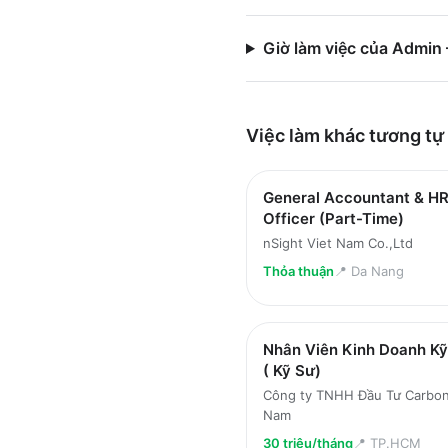
Giờ làm việc của Admin
Việc làm
khác
tương tự
General Accountant & H
Officer (Part-Time)
nSight Viet Nam Co.,Ltd
Thỏa thuận
📍
Da Nang
Nhân Viên Kinh Doanh Kỹ
( Kỹ Sư)
Công ty TNHH Đầu Tư Carbon
Nam
30 triệu/tháng
📍
TP.HCM