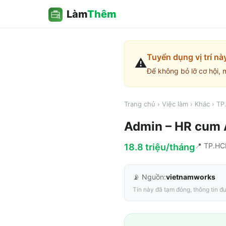
Làm
Thêm
Tuyển dụng vị trí nà
⚠️
Để không bỏ lỡ cơ hội, 
Trang chủ
›
Việc làm
›
Khác
›
TP
Admin – HR cum 
📍
TP.H
18.8 triệu/tháng
📡 Nguồn:
vietnamworks
Tin này đã tạm đóng, thông tin đư