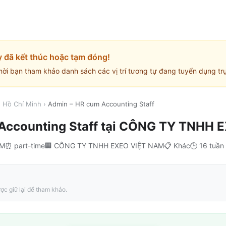
y đã kết thúc hoặc tạm đóng!
mời bạn tham khảo danh sách các vị trí tương tự đang tuyển dụng trự
. Hồ Chí Minh
›
Admin – HR cum Accounting Staff
Accounting Staff
tại
CÔNG TY TNHH E
CM
⏰
part-time
🏢
CÔNG TY TNHH EXEO VIỆT NAM
📋
Khác
🕒
16 tuần
ợc giữ lại để tham khảo.