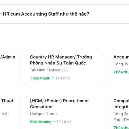
 – HR cum Accounting Staff như thế nào?
R/Admin
Country HR Manager/ Trưởng
Accoun
Phòng Nhân Sự Toàn Quốc
Công Ty
Tay Ninh Tapioca JSC
Thỏa th
Thỏa thuận
📍
TP.HCM
 Thuật
[HCM] (Senior) Recruitment
Comput
Consultant
Integri
 Việt
Navigos Group
Công Ty
Phú ( D
600đ/tháng
📍
TP.HCM
Thỏa th