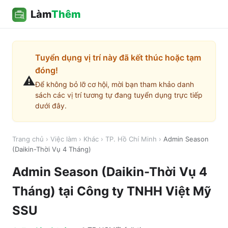
Làm
Thêm
Tuyển dụng vị trí này đã kết thúc hoặc tạm
đóng!
⚠️
Để không bỏ lỡ cơ hội, mời bạn tham khảo danh
sách các vị trí tương tự đang tuyển dụng trực tiếp
dưới đây.
Trang chủ
›
Việc làm
›
Khác
›
TP. Hồ Chí Minh
›
Admin Season
(Daikin-Thời Vụ 4 Tháng)
Admin Season (Daikin-Thời Vụ 4
Tháng)
tại
Công ty TNHH Việt Mỹ
SSU