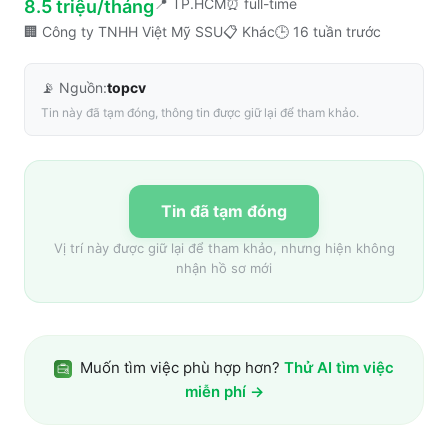
📍
TP.HCM
⏰
full-time
8.5 triệu/tháng
🏢
Công ty TNHH Việt Mỹ SSU
📋
Khác
🕒
16 tuần trước
📡 Nguồn:
topcv
Tin này đã tạm đóng, thông tin được giữ lại để tham khảo.
Tin đã tạm đóng
Vị trí này được giữ lại để tham khảo, nhưng hiện không
nhận hồ sơ mới
Muốn tìm việc phù hợp hơn?
Thử AI tìm việc
miễn phí →