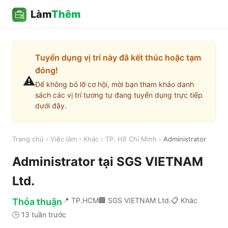
Làm
Thêm
Tuyển dụng vị trí này đã kết thúc hoặc tạm
đóng!
⚠️
Để không bỏ lỡ cơ hội, mời bạn tham khảo danh
sách các vị trí tương tự đang tuyển dụng trực tiếp
dưới đây.
Trang chủ
›
Việc làm
›
Khác
›
TP. Hồ Chí Minh
›
Administrator
Administrator
tại
SGS VIETNAM
Ltd.
📍
TP.HCM
🏢
SGS VIETNAM Ltd.
📋
Khác
Thỏa thuận
🕒
13 tuần trước