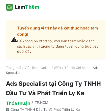
Làm
Thêm
Tuyển dụng vị trí này đã kết thúc hoặc tạm
đóng!
⚠️
Để không bỏ lỡ cơ hội, mời bạn tham khảo danh
sách các vị trí tương tự đang tuyển dụng trực tiếp
dưới đây.
Trang chủ
›
Việc làm
›
Online / WFH
›
TP. Hồ Chí Minh
›
Ads
Specialist
Ads Specialist
tại
Công Ty TNHH
Đầu Tư Và Phát Triển Ly Ka
📍
TP.HCM
Thỏa thuận
🏢
Công Ty TNHH Đầu Tư Và Phát Triển Ly Ka