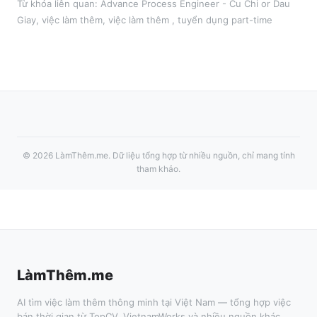
Từ khóa liên quan:
Advance Process Engineer - Cu Chi or Dau
Giay
,
việc làm thêm
, việc làm thêm
, tuyển dụng part-time
©
2026
LàmThêm.me
. Dữ liệu tổng hợp từ nhiều nguồn, chỉ mang tính
tham khảo.
LàmThêm.me
AI tìm việc làm thêm thông minh tại Việt Nam — tổng hợp việc
bán thời gian từ TopCV, VietnamWorks và nhiều nguồn khác.