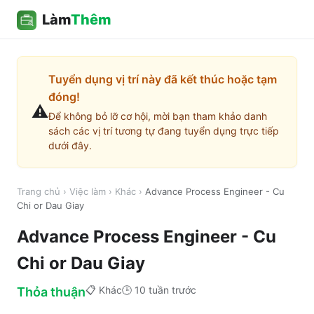
Làm
Thêm
Tuyển dụng vị trí này đã kết thúc hoặc tạm
đóng!
⚠️
Để không bỏ lỡ cơ hội, mời bạn tham khảo danh
sách các vị trí tương tự đang tuyển dụng trực tiếp
dưới đây.
Trang chủ
›
Việc làm
›
Khác
›
Advance Process Engineer - Cu
Chi or Dau Giay
Advance Process Engineer - Cu
Chi or Dau Giay
📋
Khác
🕒
10 tuần trước
Thỏa thuận