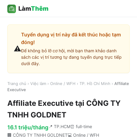
Làm
Thêm
Tuyển dụng vị trí này đã kết thúc hoặc tạm
đóng!
⚠️
Để không bỏ lỡ cơ hội, mời bạn tham khảo danh
sách các vị trí tương tự đang tuyển dụng trực tiếp
dưới đây.
Trang chủ
›
Việc làm
›
Online / WFH
›
TP. Hồ Chí Minh
›
Affiliate
Executive
Affiliate Executive
tại
CÔNG TY
TNHH GOLDNET
📍
TP.HCM
⏰
full-time
16.1 triệu/tháng
🏢
CÔNG TY TNHH GOLDNET
💻
Online / WFH