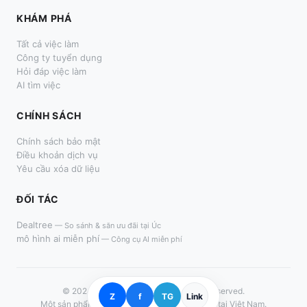
KHÁM PHÁ
Tất cả việc làm
Công ty tuyển dụng
Hỏi đáp việc làm
AI tìm việc
CHÍNH SÁCH
Chính sách bảo mật
Điều khoản dịch vụ
Yêu cầu xóa dữ liệu
ĐỐI TÁC
Dealtree
—
So sánh & săn ưu đãi tại Úc
mô hình ai miễn phí
—
Công cụ AI miễn phí
© 2024–
2026
LàmThêm.me. All rights reserved.
Z
f
TG
Link
Một sản phẩm dành cho người tìm việc thời vụ tại Việt Nam.