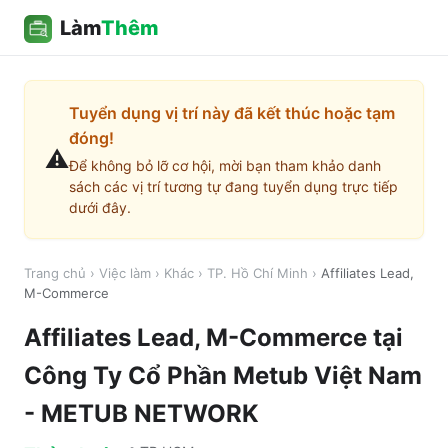
Làm
Thêm
Tuyển dụng vị trí này đã kết thúc hoặc tạm
đóng!
⚠️
Để không bỏ lỡ cơ hội, mời bạn tham khảo danh
sách các vị trí tương tự đang tuyển dụng trực tiếp
dưới đây.
Trang chủ
›
Việc làm
›
Khác
›
TP. Hồ Chí Minh
›
Affiliates Lead,
M-Commerce
Affiliates Lead, M-Commerce
tại
Công Ty Cổ Phần Metub Việt Nam
- METUB NETWORK