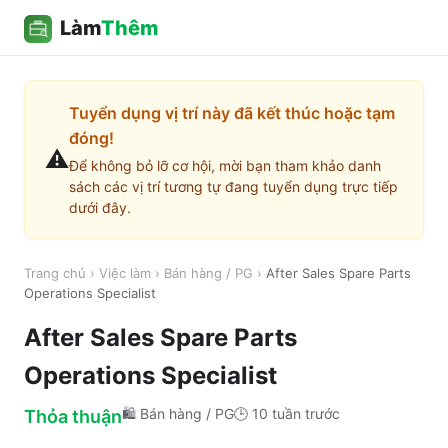
Làm
Thêm
Tuyển dụng vị trí này đã kết thúc hoặc tạm
đóng!
⚠️
Để không bỏ lỡ cơ hội, mời bạn tham khảo danh
sách các vị trí tương tự đang tuyển dụng trực tiếp
dưới đây.
Trang chủ
›
Việc làm
›
Bán hàng / PG
›
After Sales Spare Parts
Operations Specialist
After Sales Spare Parts
Operations Specialist
🛍️
Bán hàng / PG
🕒
10 tuần trước
Thỏa thuận