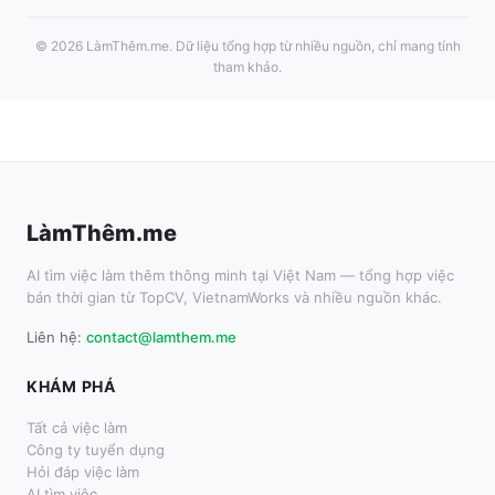
©
2026
LàmThêm.me
. Dữ liệu tổng hợp từ nhiều nguồn, chỉ mang tính
tham khảo.
LàmThêm.me
AI tìm việc làm thêm thông minh tại Việt Nam — tổng hợp việc
bán thời gian từ TopCV, VietnamWorks và nhiều nguồn khác.
Liên hệ:
contact@lamthem.me
KHÁM PHÁ
Tất cả việc làm
Công ty tuyển dụng
Hỏi đáp việc làm
AI tìm việc