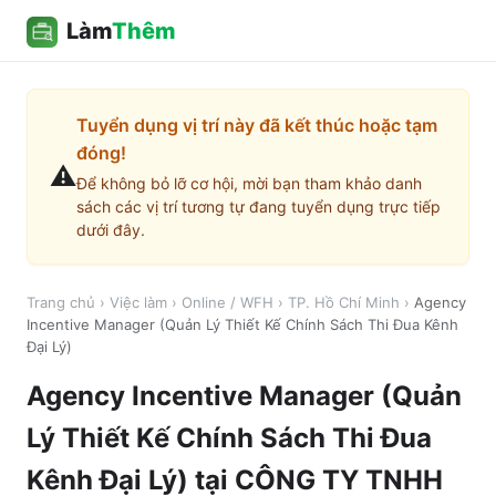
Làm
Thêm
Tuyển dụng vị trí này đã kết thúc hoặc tạm
đóng!
⚠️
Để không bỏ lỡ cơ hội, mời bạn tham khảo danh
sách các vị trí tương tự đang tuyển dụng trực tiếp
dưới đây.
Trang chủ
›
Việc làm
›
Online / WFH
›
TP. Hồ Chí Minh
›
Agency
Incentive Manager (Quản Lý Thiết Kế Chính Sách Thi Đua Kênh
Đại Lý)
Agency Incentive Manager (Quản
Lý Thiết Kế Chính Sách Thi Đua
Kênh Đại Lý)
tại
CÔNG TY TNHH