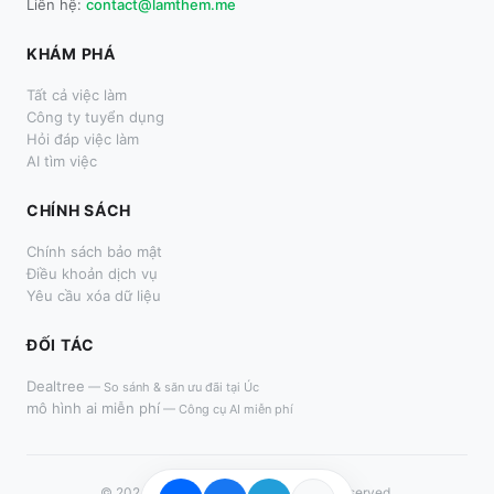
Liên hệ:
contact@lamthem.me
KHÁM PHÁ
Tất cả việc làm
Công ty tuyển dụng
Hỏi đáp việc làm
AI tìm việc
CHÍNH SÁCH
Chính sách bảo mật
Điều khoản dịch vụ
Yêu cầu xóa dữ liệu
ĐỐI TÁC
Dealtree
—
So sánh & săn ưu đãi tại Úc
mô hình ai miễn phí
—
Công cụ AI miễn phí
© 2024–
2026
LàmThêm.me. All rights reserved.