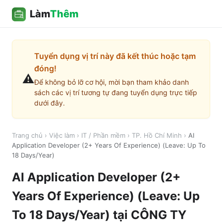
Làm
Thêm
Tuyển dụng vị trí này đã kết thúc hoặc tạm
đóng!
⚠️
Để không bỏ lỡ cơ hội, mời bạn tham khảo danh
sách các vị trí tương tự đang tuyển dụng trực tiếp
dưới đây.
Trang chủ
›
Việc làm
›
IT / Phần mềm
›
TP. Hồ Chí Minh
›
AI
Application Developer (2+ Years Of Experience) (Leave: Up To
18 Days/Year)
AI Application Developer (2+
Years Of Experience) (Leave: Up
To 18 Days/Year)
tại
CÔNG TY