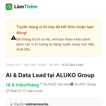
Làm
Thêm
Tuyển dụng vị trí này đã kết thúc hoặc tạm
đóng!
⚠️
Để không bỏ lỡ cơ hội, mời bạn tham khảo danh
sách các vị trí tương tự đang tuyển dụng trực tiếp
dưới đây.
Trang chủ
›
Việc làm
›
Khác
›
Hà Nội
›
AI & Data Lead
AI & Data Lead
tại
ALUKO Group
📍
Ha Noi
⏰
full-time
🏢
ALUKO Group
18.8 triệu/tháng
📋
Khác
🕒
17 tuần trước
📡 Nguồn:
vietnamworks